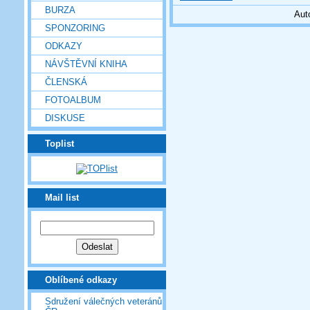
BURZA
Aut
SPONZORING
ODKAZY
NÁVŠTĚVNÍ KNIHA
ČLENSKÁ
FOTOALBUM
DISKUSE
Toplist
Mail list
Oblíbené odkazy
Sdružení válečných veteránů