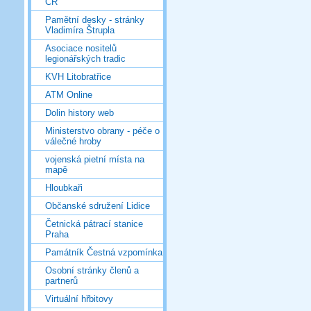
ČR
Pamětní desky - stránky
Vladimíra Štrupla
Asociace nositelů
legionářských tradic
KVH Litobratřice
ATM Online
Dolin history web
Ministerstvo obrany - péče o
válečné hroby
vojenská pietní místa na
mapě
Hloubkaři
Občanské sdružení Lidice
Četnická pátrací stanice
Praha
Památník Čestná vzpomínka
Osobní stránky členů a
partnerů
Virtuální hřbitovy