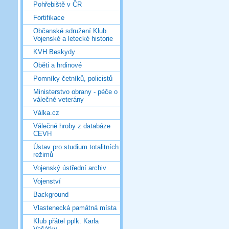
Pohřebiště v ČR
Fortifikace
Občanské sdružení Klub
Vojenské a letecké historie
KVH Beskydy
Oběti a hrdinové
Pomníky četníků, policistů
Ministerstvo obrany - péče o
válečné veterány
Válka.cz
Válečné hroby z databáze
CEVH
Ústav pro studium totalitních
režimů
Vojenský ústřední archiv
Vojenství
Background
Vlastenecká památná místa
Klub přátel pplk. Karla
Vašátky