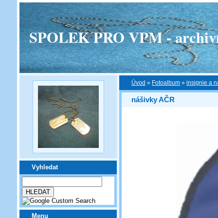
SPOLEK PRO VPM - archivní v
Úvod
»
Fotoalbum
»
insignie a n
nášivky AČR
Vyhledat
Menu