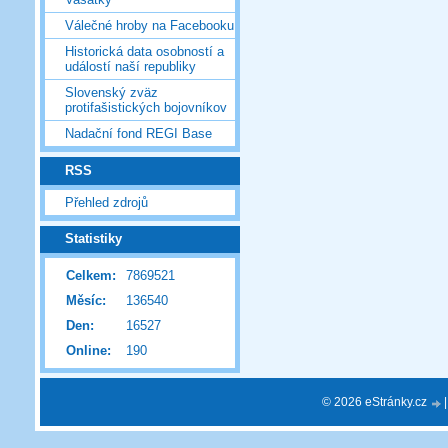
Válečné hroby na Facebooku
Historická data osobností a
událostí naší republiky
Slovenský zväz
protifašistických bojovníkov
Nadační fond REGI Base
RSS
Přehled zdrojů
Statistiky
Celkem:
7869521
Měsíc:
136540
Den:
16527
Online:
190
© 2026 eStránky.cz