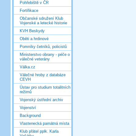
Pohřebiště v ČR
Fortifikace
Občanské sdružení Klub
Vojenské a letecké historie
KVH Beskydy
Oběti a hrdinové
Pomníky četníků, policistů
Ministerstvo obrany - péče o
válečné veterány
Válka.cz
Válečné hroby z databáze
CEVH
Ústav pro studium totalitních
režimů
Vojenský ústřední archiv
Vojenství
Background
Vlastenecká památná místa
Klub přátel pplk. Karla
Vašátky