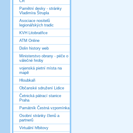
ČR
Pamětní desky - stránky
Vladimíra Štrupla
Asociace nositelů
legionářských tradic
KVH Litobratřice
ATM Online
Dolin history web
Ministerstvo obrany - péče o
válečné hroby
vojenská pietní místa na
mapě
Hloubkaři
Občanské sdružení Lidice
Četnická pátrací stanice
Praha
Památník Čestná vzpomínka
Osobní stránky členů a
partnerů
Virtuální hřbitovy