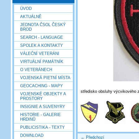
ÚVOD
AKTUÁLNĚ
JEDNOTA ČSOL ČESKÝ
BROD
SEARCH - LANGUAGE
SPOLEK A KONTAKTY
VÁLEČNÍ VETERÁNI
VIRTUÁLNÍ PAMÁTNÍK
O VETERÁNECH
VOJENSKÁ PIETNÍ MÍSTA
GEOCACHING - MAPY
středisko obsluhy výcvikového z
VOJENSKÉ OBJEKTY A
PROSTORY
INSIGNIE A SUVENYRY
HISTORIE - GALERIE
HRDINŮ
PUBLICISTIKA - TEXTY
DOWNLOAD
← Předchozí