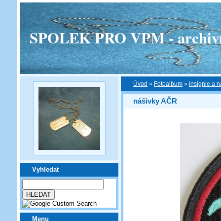
SPOLEK PRO VPM - archivní v
Úvod
»
Fotoalbum
»
insignie a n
nášivky AČR
Vyhledat
Menu