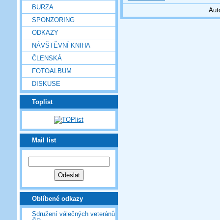
BURZA
Aut
SPONZORING
ODKAZY
NÁVŠTĚVNÍ KNIHA
ČLENSKÁ
FOTOALBUM
DISKUSE
Toplist
Mail list
Oblíbené odkazy
Sdružení válečných veteránů