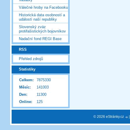
Válečné hroby na Facebooku
Historická data osobností a
událostí naší republiky
Slovenský zväz
protifašistických bojovníkov
Nadační fond REGI Base
RSS
Přehled zdrojů
Statistiky
Celkem:
7875330
Měsíc:
141003
Den:
11300
Online:
125
© 2026 eStránky.cz