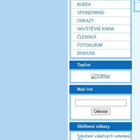
BURZA
SPONZORING
ODKAZY
NÁVŠTĚVNÍ KNIHA
ČLENSKÁ
FOTOALBUM
DISKUSE
Toplist
Mail list
Oblíbené odkazy
Sdružení válečných veteránů