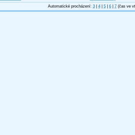
Automatické procházení:
3
|
4
|
5
|
6
|
7
(čas ve vt