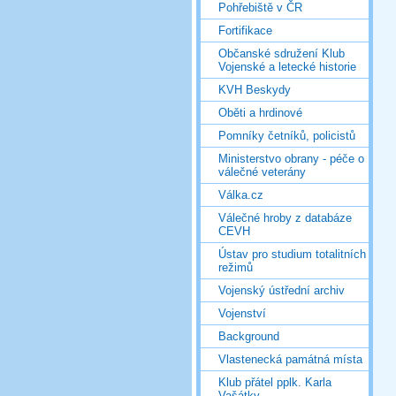
Pohřebiště v ČR
Fortifikace
Občanské sdružení Klub
Vojenské a letecké historie
KVH Beskydy
Oběti a hrdinové
Pomníky četníků, policistů
Ministerstvo obrany - péče o
válečné veterány
Válka.cz
Válečné hroby z databáze
CEVH
Ústav pro studium totalitních
režimů
Vojenský ústřední archiv
Vojenství
Background
Vlastenecká památná místa
Klub přátel pplk. Karla
Vašátky