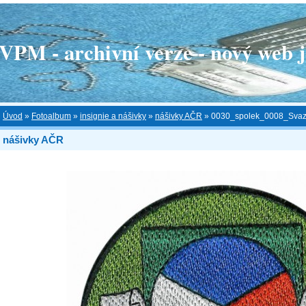
 - archivní verze - nový web je
Úvod
»
Fotoalbum
»
insignie a nášivky
»
nášivky AČR
»
0030_spolek_0008_Svaz v
nášivky AČR