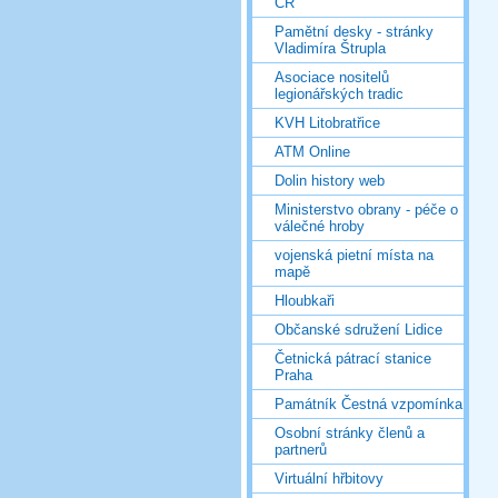
ČR
Pamětní desky - stránky
Vladimíra Štrupla
Asociace nositelů
legionářských tradic
KVH Litobratřice
ATM Online
Dolin history web
Ministerstvo obrany - péče o
válečné hroby
vojenská pietní místa na
mapě
Hloubkaři
Občanské sdružení Lidice
Četnická pátrací stanice
Praha
Památník Čestná vzpomínka
Osobní stránky členů a
partnerů
Virtuální hřbitovy