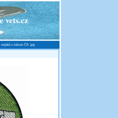
 vets.cz
ojáků v záloze ČR .jpg