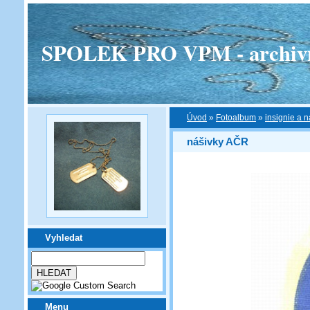
SPOLEK PRO VPM - archivní v
Úvod
»
Fotoalbum
»
insignie a n
nášivky AČR
Vyhledat
Menu