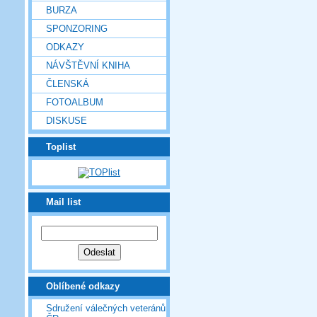
BURZA
SPONZORING
ODKAZY
NÁVŠTĚVNÍ KNIHA
ČLENSKÁ
FOTOALBUM
DISKUSE
Toplist
Mail list
Oblíbené odkazy
Sdružení válečných veteránů