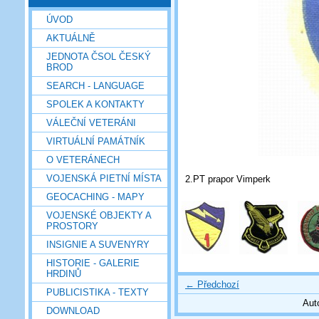
ÚVOD
AKTUÁLNĚ
JEDNOTA ČSOL ČESKÝ
BROD
SEARCH - LANGUAGE
SPOLEK A KONTAKTY
VÁLEČNÍ VETERÁNI
VIRTUÁLNÍ PAMÁTNÍK
O VETERÁNECH
VOJENSKÁ PIETNÍ MÍSTA
2.PT prapor Vimperk
GEOCACHING - MAPY
VOJENSKÉ OBJEKTY A
PROSTORY
INSIGNIE A SUVENYRY
HISTORIE - GALERIE
HRDINŮ
← Předchozí
PUBLICISTIKA - TEXTY
Aut
DOWNLOAD