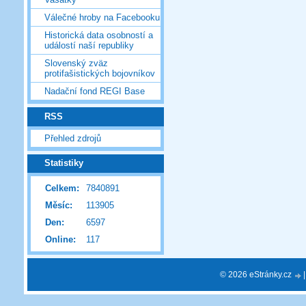
Válečné hroby na Facebooku
Historická data osobností a
událostí naší republiky
Slovenský zväz
protifašistických bojovníkov
Nadační fond REGI Base
RSS
Přehled zdrojů
Statistiky
Celkem:
7840891
Měsíc:
113905
Den:
6597
Online:
117
© 2026 eStránky.cz