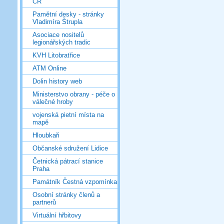
ČR
Pamětní desky - stránky
Vladimíra Štrupla
Asociace nositelů
legionářských tradic
KVH Litobratřice
ATM Online
Dolin history web
Ministerstvo obrany - péče o
válečné hroby
vojenská pietní místa na
mapě
Hloubkaři
Občanské sdružení Lidice
Četnická pátrací stanice
Praha
Památník Čestná vzpomínka
Osobní stránky členů a
partnerů
Virtuální hřbitovy