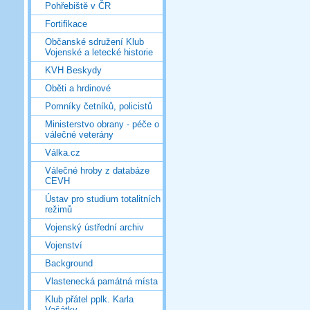
Pohřebiště v ČR
Fortifikace
Občanské sdružení Klub
Vojenské a letecké historie
KVH Beskydy
Oběti a hrdinové
Pomníky četníků, policistů
Ministerstvo obrany - péče o
válečné veterány
Válka.cz
Válečné hroby z databáze
CEVH
Ústav pro studium totalitních
režimů
Vojenský ústřední archiv
Vojenství
Background
Vlastenecká památná místa
Klub přátel pplk. Karla
Vašátky