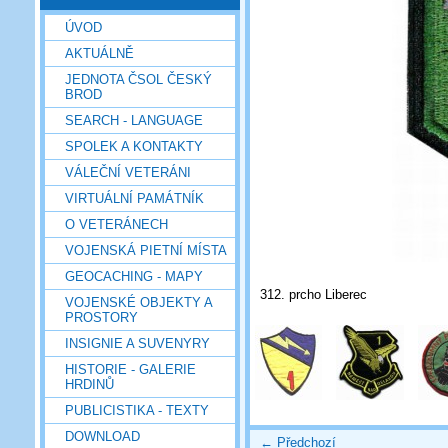
ÚVOD
AKTUÁLNĚ
JEDNOTA ČSOL ČESKÝ
BROD
SEARCH - LANGUAGE
SPOLEK A KONTAKTY
VÁLEČNÍ VETERÁNI
VIRTUÁLNÍ PAMÁTNÍK
O VETERÁNECH
VOJENSKÁ PIETNÍ MÍSTA
GEOCACHING - MAPY
312. prcho Liberec
VOJENSKÉ OBJEKTY A
PROSTORY
INSIGNIE A SUVENYRY
HISTORIE - GALERIE
HRDINŮ
PUBLICISTIKA - TEXTY
DOWNLOAD
← Předchozí