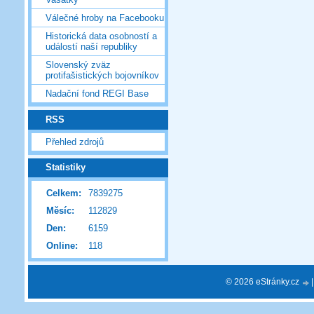
Válečné hroby na Facebooku
Historická data osobností a
událostí naší republiky
Slovenský zväz
protifašistických bojovníkov
Nadační fond REGI Base
RSS
Přehled zdrojů
Statistiky
Celkem:
7839275
Měsíc:
112829
Den:
6159
Online:
118
© 2026 eStránky.cz