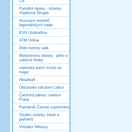
ČR
Pamětní desky - stránky
Vladimíra Štrupla
Asociace nositelů
legionářských tradic
KVH Litobratřice
ATM Online
Dolin history web
Ministerstvo obrany - péče o
válečné hroby
vojenská pietní místa na
mapě
Hloubkaři
Občanské sdružení Lidice
Četnická pátrací stanice
Praha
Památník Čestná vzpomínka
Osobní stránky členů a
partnerů
Virtuální hřbitovy