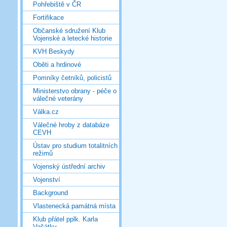
Pohřebiště v ČR
Fortifikace
Občanské sdružení Klub
Vojenské a letecké historie
KVH Beskydy
Oběti a hrdinové
Pomníky četníků, policistů
Ministerstvo obrany - péče o
válečné veterány
Válka.cz
Válečné hroby z databáze
CEVH
Ústav pro studium totalitních
režimů
Vojenský ústřední archiv
Vojenství
Background
Vlastenecká památná místa
Klub přátel pplk. Karla
Vašátky