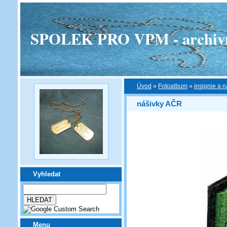
SPOLEK PRO VPM - archivní v
Úvod
»
Fotoalbum
»
insignie a n
nášivky AČR
Vyhledat
Menu