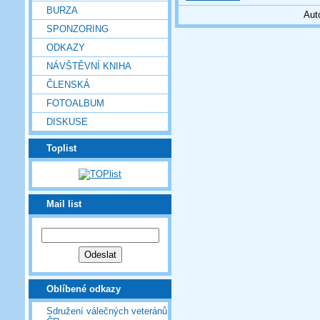
BURZA
Aut
SPONZORING
ODKAZY
NÁVŠTĚVNÍ KNIHA
ČLENSKÁ
FOTOALBUM
DISKUSE
Toplist
Mail list
Oblíbené odkazy
Sdružení válečných veteránů