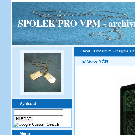
SPOLEK PRO VPM - archivní v
Úvod
»
Fotoalbum
»
insignie a n
nášivky AČR
Vyhledat
Menu