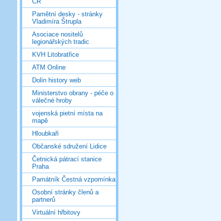
ČR
Pamětní desky - stránky
Vladimíra Štrupla
Asociace nositelů
legionářských tradic
KVH Litobratřice
ATM Online
Dolin history web
Ministerstvo obrany - péče o
válečné hroby
vojenská pietní místa na
mapě
Hloubkaři
Občanské sdružení Lidice
Četnická pátrací stanice
Praha
Památník Čestná vzpomínka
Osobní stránky členů a
partnerů
Virtuální hřbitovy