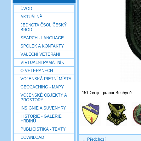
ÚVOD
AKTUÁLNĚ
JEDNOTA ČSOL ČESKÝ
BROD
SEARCH - LANGUAGE
SPOLEK A KONTAKTY
VÁLEČNÍ VETERÁNI
VIRTUÁLNÍ PAMÁTNÍK
O VETERÁNECH
VOJENSKÁ PIETNÍ MÍSTA
GEOCACHING - MAPY
151.ženijní prapor Bechyně
VOJENSKÉ OBJEKTY A
PROSTORY
INSIGNIE A SUVENYRY
HISTORIE - GALERIE
HRDINŮ
PUBLICISTIKA - TEXTY
DOWNLOAD
← Předchozí