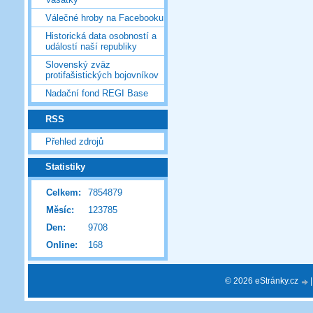
Válečné hroby na Facebooku
Historická data osobností a
událostí naší republiky
Slovenský zväz
protifašistických bojovníkov
Nadační fond REGI Base
RSS
Přehled zdrojů
Statistiky
Celkem:
7854879
Měsíc:
123785
Den:
9708
Online:
168
© 2026 eStránky.cz