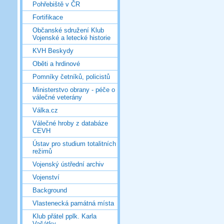
Pohřebiště v ČR
Fortifikace
Občanské sdružení Klub
Vojenské a letecké historie
KVH Beskydy
Oběti a hrdinové
Pomníky četníků, policistů
Ministerstvo obrany - péče o
válečné veterány
Válka.cz
Válečné hroby z databáze
CEVH
Ústav pro studium totalitních
režimů
Vojenský ústřední archiv
Vojenství
Background
Vlastenecká památná místa
Klub přátel pplk. Karla
Vašátky