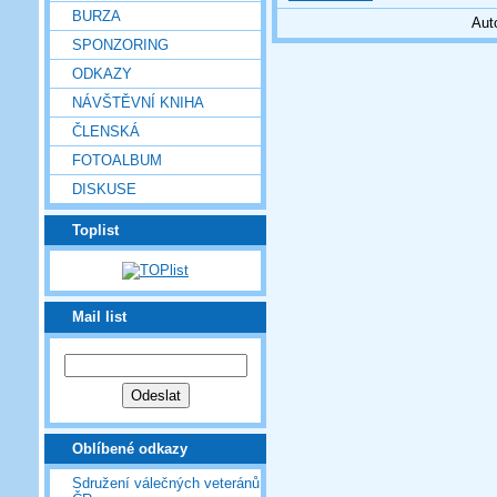
BURZA
Aut
SPONZORING
ODKAZY
NÁVŠTĚVNÍ KNIHA
ČLENSKÁ
FOTOALBUM
DISKUSE
Toplist
Mail list
Oblíbené odkazy
Sdružení válečných veteránů