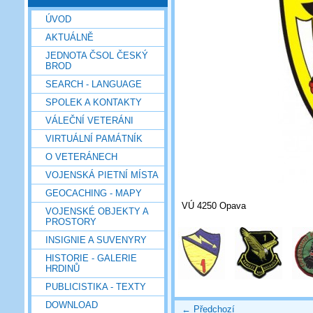
ÚVOD
AKTUÁLNĚ
JEDNOTA ČSOL ČESKÝ
BROD
SEARCH - LANGUAGE
SPOLEK A KONTAKTY
VÁLEČNÍ VETERÁNI
VIRTUÁLNÍ PAMÁTNÍK
O VETERÁNECH
VOJENSKÁ PIETNÍ MÍSTA
GEOCACHING - MAPY
VÚ 4250 Opava
VOJENSKÉ OBJEKTY A
PROSTORY
INSIGNIE A SUVENYRY
HISTORIE - GALERIE
HRDINŮ
PUBLICISTIKA - TEXTY
DOWNLOAD
← Předchozí