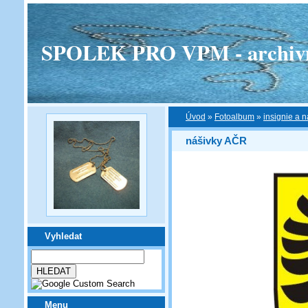
SPOLEK PRO VPM - archivní v
Úvod
»
Fotoalbum
»
insignie a n
nášivky AČR
Vyhledat
Menu