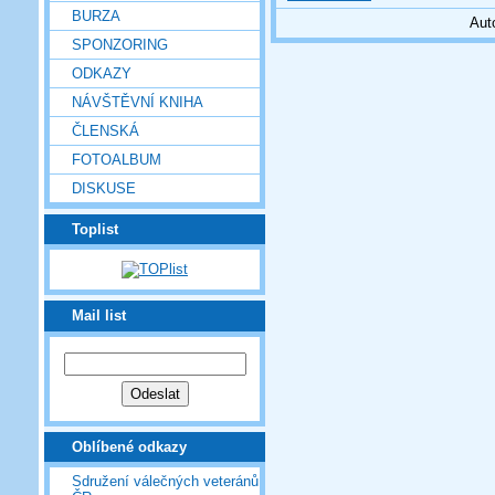
BURZA
Aut
SPONZORING
ODKAZY
NÁVŠTĚVNÍ KNIHA
ČLENSKÁ
FOTOALBUM
DISKUSE
Toplist
Mail list
Oblíbené odkazy
Sdružení válečných veteránů