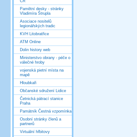
ČR
Pamětní desky - stránky
Vladimíra Štrupla
Asociace nositelů
legionářských tradic
KVH Litobratřice
ATM Online
Dolin history web
Ministerstvo obrany - péče o
válečné hroby
vojenská pietní místa na
mapě
Hloubkaři
Občanské sdružení Lidice
Četnická pátrací stanice
Praha
Památník Čestná vzpomínka
Osobní stránky členů a
partnerů
Virtuální hřbitovy