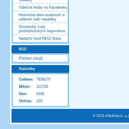
Válečné hroby na Facebooku
Historická data osobností a
událostí naší republiky
Slovenský zväz
protifašistických bojovníkov
Nadační fond REGI Base
RSS
Přehled zdrojů
Statistiky
Celkem:
7839175
Měsíc:
112765
Den:
6165
Online:
103
© 2026 eStránky.cz