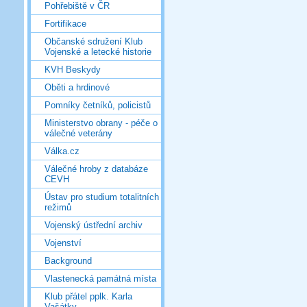
Pohřebiště v ČR
Fortifikace
Občanské sdružení Klub
Vojenské a letecké historie
KVH Beskydy
Oběti a hrdinové
Pomníky četníků, policistů
Ministerstvo obrany - péče o
válečné veterány
Válka.cz
Válečné hroby z databáze
CEVH
Ústav pro studium totalitních
režimů
Vojenský ústřední archiv
Vojenství
Background
Vlastenecká památná místa
Klub přátel pplk. Karla
Vašátky