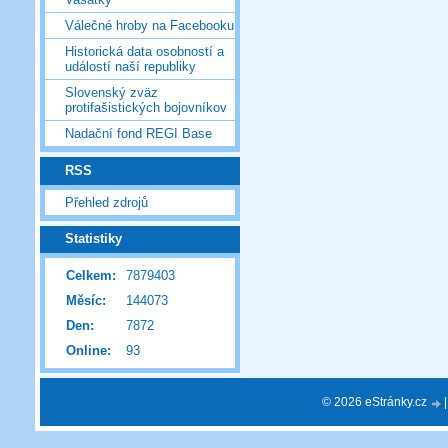
Válečné hroby na Facebooku
Historická data osobností a
událostí naší republiky
Slovenský zväz
protifašistických bojovníkov
Nadační fond REGI Base
RSS
Přehled zdrojů
Statistiky
Celkem:
7879403
Měsíc:
144073
Den:
7872
Online:
93
© 2026 eStránky.cz