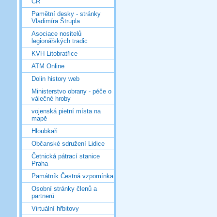
ČR
Pamětní desky - stránky
Vladimíra Štrupla
Asociace nositelů
legionářských tradic
KVH Litobratřice
ATM Online
Dolin history web
Ministerstvo obrany - péče o
válečné hroby
vojenská pietní místa na
mapě
Hloubkaři
Občanské sdružení Lidice
Četnická pátrací stanice
Praha
Památník Čestná vzpomínka
Osobní stránky členů a
partnerů
Virtuální hřbitovy