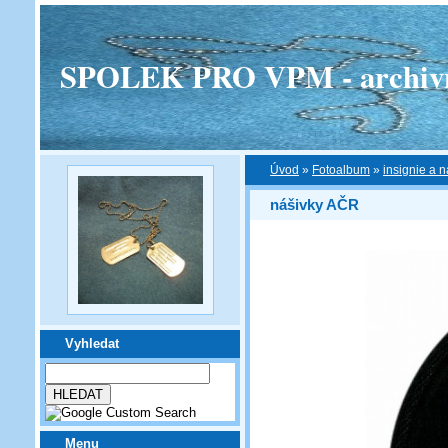
SPOLEK PRO VPM - archivní v
Úvod
»
Fotoalbum
»
insignie a n
nášivky AČR
Vyhledat
Menu