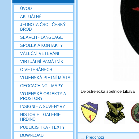
ÚVOD
AKTUÁLNĚ
JEDNOTA ČSOL ČESKÝ
BROD
SEARCH - LANGUAGE
SPOLEK A KONTAKTY
VÁLEČNÍ VETERÁNI
VIRTUÁLNÍ PAMÁTNÍK
O VETERÁNECH
VOJENSKÁ PIETNÍ MÍSTA
GEOCACHING - MAPY
Dělostřelecká střelnice Libavá
VOJENSKÉ OBJEKTY A
PROSTORY
INSIGNIE A SUVENYRY
HISTORIE - GALERIE
HRDINŮ
PUBLICISTIKA - TEXTY
DOWNLOAD
← Předchozí