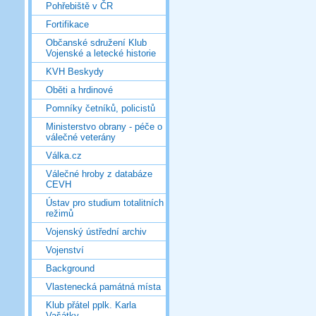
Pohřebiště v ČR
Fortifikace
Občanské sdružení Klub
Vojenské a letecké historie
KVH Beskydy
Oběti a hrdinové
Pomníky četníků, policistů
Ministerstvo obrany - péče o
válečné veterány
Válka.cz
Válečné hroby z databáze
CEVH
Ústav pro studium totalitních
režimů
Vojenský ústřední archiv
Vojenství
Background
Vlastenecká památná místa
Klub přátel pplk. Karla
Vašátky