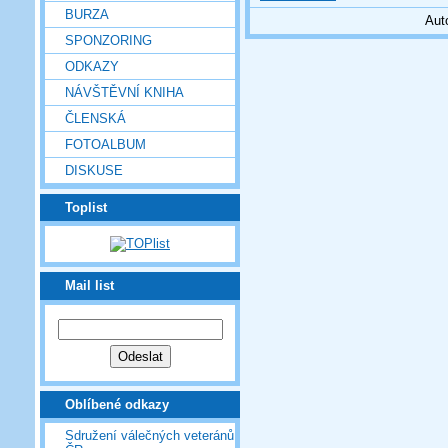
BURZA
Aut
SPONZORING
ODKAZY
NÁVŠTĚVNÍ KNIHA
ČLENSKÁ
FOTOALBUM
DISKUSE
Toplist
Mail list
Oblíbené odkazy
Sdružení válečných veteránů