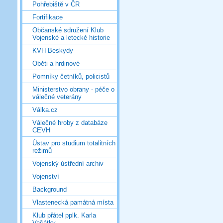
Pohřebiště v ČR
Fortifikace
Občanské sdružení Klub
Vojenské a letecké historie
KVH Beskydy
Oběti a hrdinové
Pomníky četníků, policistů
Ministerstvo obrany - péče o
válečné veterány
Válka.cz
Válečné hroby z databáze
CEVH
Ústav pro studium totalitních
režimů
Vojenský ústřední archiv
Vojenství
Background
Vlastenecká památná místa
Klub přátel pplk. Karla
Vašátky