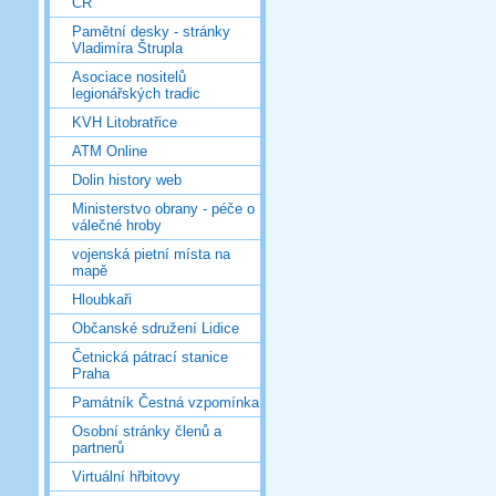
ČR
Pamětní desky - stránky
Vladimíra Štrupla
Asociace nositelů
legionářských tradic
KVH Litobratřice
ATM Online
Dolin history web
Ministerstvo obrany - péče o
válečné hroby
vojenská pietní místa na
mapě
Hloubkaři
Občanské sdružení Lidice
Četnická pátrací stanice
Praha
Památník Čestná vzpomínka
Osobní stránky členů a
partnerů
Virtuální hřbitovy