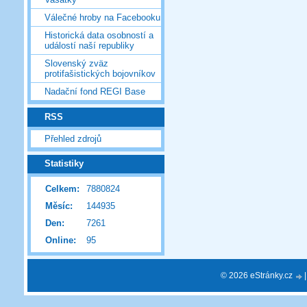
Válečné hroby na Facebooku
Historická data osobností a
událostí naší republiky
Slovenský zväz
protifašistických bojovníkov
Nadační fond REGI Base
RSS
Přehled zdrojů
Statistiky
Celkem:
7880824
Měsíc:
144935
Den:
7261
Online:
95
© 2026 eStránky.cz