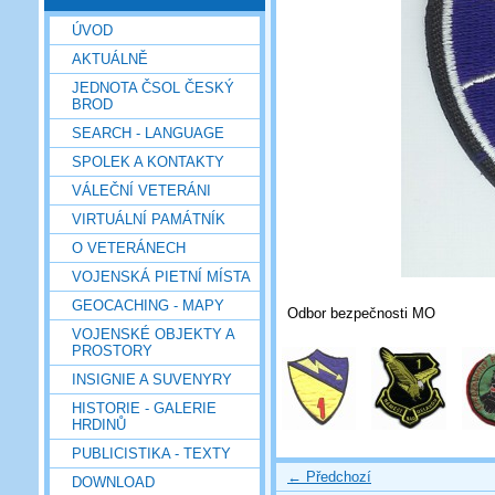
ÚVOD
AKTUÁLNĚ
JEDNOTA ČSOL ČESKÝ
BROD
SEARCH - LANGUAGE
SPOLEK A KONTAKTY
VÁLEČNÍ VETERÁNI
VIRTUÁLNÍ PAMÁTNÍK
O VETERÁNECH
VOJENSKÁ PIETNÍ MÍSTA
GEOCACHING - MAPY
Odbor bezpečnosti MO
VOJENSKÉ OBJEKTY A
PROSTORY
INSIGNIE A SUVENYRY
HISTORIE - GALERIE
HRDINŮ
PUBLICISTIKA - TEXTY
← Předchozí
DOWNLOAD