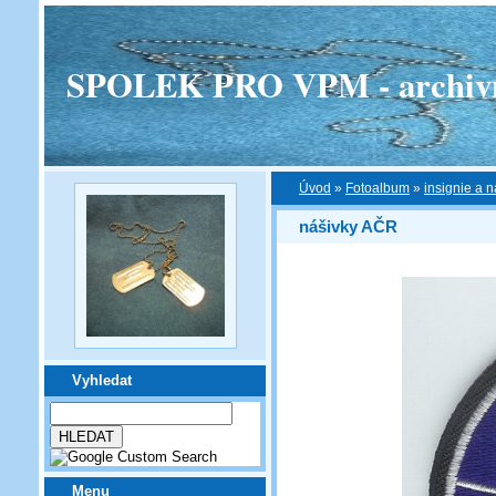
SPOLEK PRO VPM - archivní v
Úvod
»
Fotoalbum
»
insignie a n
nášivky AČR
Vyhledat
Menu