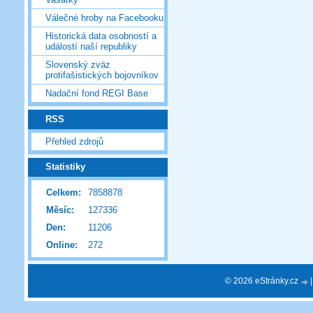
Válečné hroby na Facebooku
Historická data osobností a
událostí naší republiky
Slovenský zväz
protifašistických bojovníkov
Nadační fond REGI Base
RSS
Přehled zdrojů
Statistiky
Celkem:
7858878
Měsíc:
127336
Den:
11206
Online:
272
© 2026 eStránky.cz