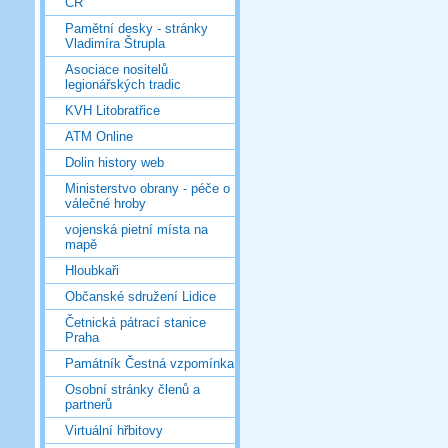
ČR
Pamětní desky - stránky
Vladimíra Štrupla
Asociace nositelů
legionářských tradic
KVH Litobratřice
ATM Online
Dolin history web
Ministerstvo obrany - péče o
válečné hroby
vojenská pietní místa na
mapě
Hloubkaři
Občanské sdružení Lidice
Četnická pátrací stanice
Praha
Památník Čestná vzpomínka
Osobní stránky členů a
partnerů
Virtuální hřbitovy