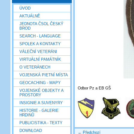
ÚVOD
AKTUÁLNĚ
JEDNOTA ČSOL ČESKÝ
BROD
SEARCH - LANGUAGE
SPOLEK A KONTAKTY
VÁLEČNÍ VETERÁNI
VIRTUÁLNÍ PAMÁTNÍK
O VETERÁNECH
VOJENSKÁ PIETNÍ MÍSTA
GEOCACHING - MAPY
Odbor Pz a EB GŠ
VOJENSKÉ OBJEKTY A
PROSTORY
INSIGNIE A SUVENYRY
HISTORIE - GALERIE
HRDINŮ
PUBLICISTIKA - TEXTY
DOWNLOAD
← Předchozí