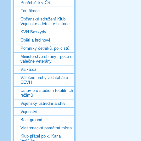
Pohřebiště v ČR
Fortifikace
Občanské sdružení Klub
Vojenské a letecké historie
KVH Beskydy
Oběti a hrdinové
Pomníky četníků, policistů
Ministerstvo obrany - péče o
válečné veterány
Válka.cz
Válečné hroby z databáze
CEVH
Ústav pro studium totalitních
režimů
Vojenský ústřední archiv
Vojenství
Background
Vlastenecká památná místa
Klub přátel pplk. Karla
Vašátky