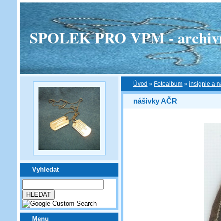
SPOLEK PRO VPM - archivní v
Úvod
»
Fotoalbum
»
insignie a n
nášivky AČR
Vyhledat
Menu