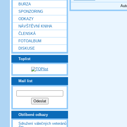
BURZA
Aut
SPONZORING
ODKAZY
NÁVŠTĚVNÍ KNIHA
ČLENSKÁ
FOTOALBUM
DISKUSE
Toplist
Mail list
Oblíbené odkazy
Sdružení válečných veteránů