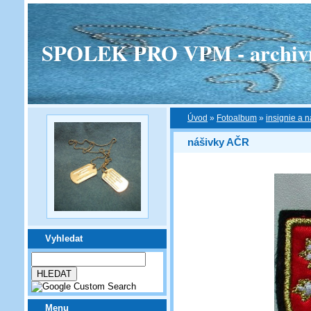
SPOLEK PRO VPM - archivní v
Úvod
»
Fotoalbum
»
insignie a n
nášivky AČR
Vyhledat
Menu