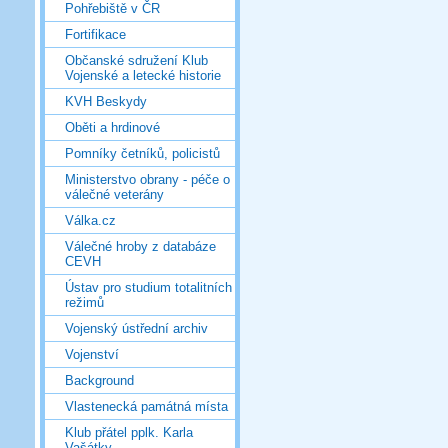
Pohřebiště v ČR
Fortifikace
Občanské sdružení Klub
Vojenské a letecké historie
KVH Beskydy
Oběti a hrdinové
Pomníky četníků, policistů
Ministerstvo obrany - péče o
válečné veterány
Válka.cz
Válečné hroby z databáze
CEVH
Ústav pro studium totalitních
režimů
Vojenský ústřední archiv
Vojenství
Background
Vlastenecká památná místa
Klub přátel pplk. Karla
Vašátky