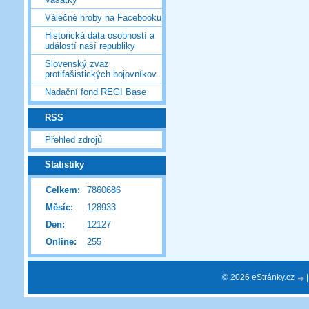
Válečné hroby na Facebooku
Historická data osobností a
událostí naší republiky
Slovenský zväz
protifašistických bojovníkov
Nadační fond REGI Base
RSS
Přehled zdrojů
Statistiky
Celkem:
7860686
Měsíc:
128933
Den:
12127
Online:
255
© 2026 eStránky.cz