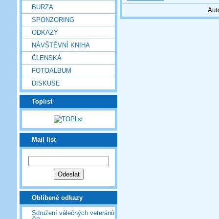
BURZA
Aut
SPONZORING
ODKAZY
NÁVŠTĚVNÍ KNIHA
ČLENSKÁ
FOTOALBUM
DISKUSE
Toplist
Mail list
Oblíbené odkazy
Sdružení válečných veteránů