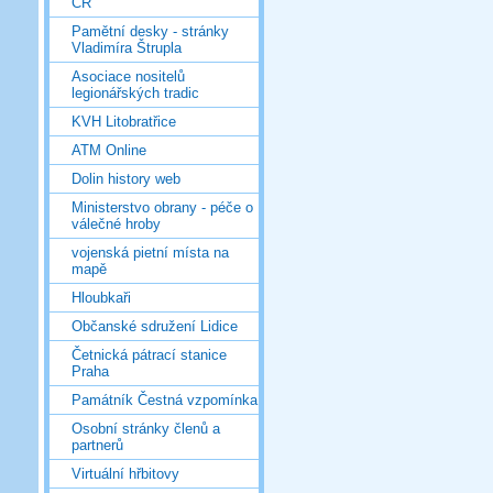
ČR
Pamětní desky - stránky
Vladimíra Štrupla
Asociace nositelů
legionářských tradic
KVH Litobratřice
ATM Online
Dolin history web
Ministerstvo obrany - péče o
válečné hroby
vojenská pietní místa na
mapě
Hloubkaři
Občanské sdružení Lidice
Četnická pátrací stanice
Praha
Památník Čestná vzpomínka
Osobní stránky členů a
partnerů
Virtuální hřbitovy