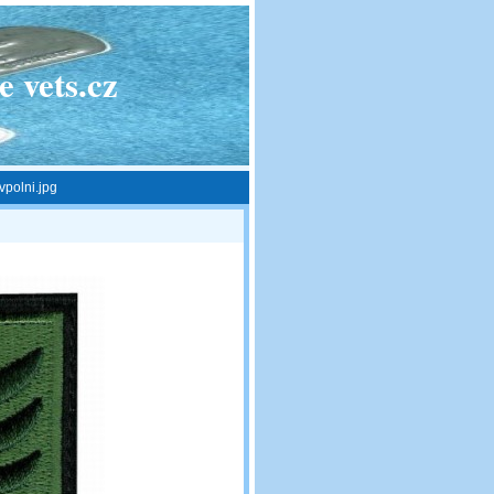
 vets.cz
polni.jpg