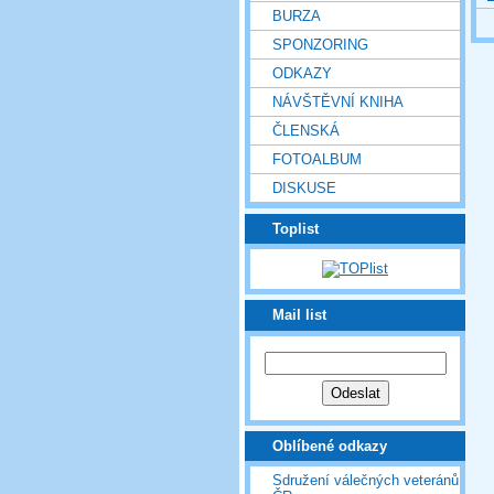
BURZA
SPONZORING
ODKAZY
NÁVŠTĚVNÍ KNIHA
ČLENSKÁ
FOTOALBUM
DISKUSE
Toplist
Mail list
Oblíbené odkazy
Sdružení válečných veteránů