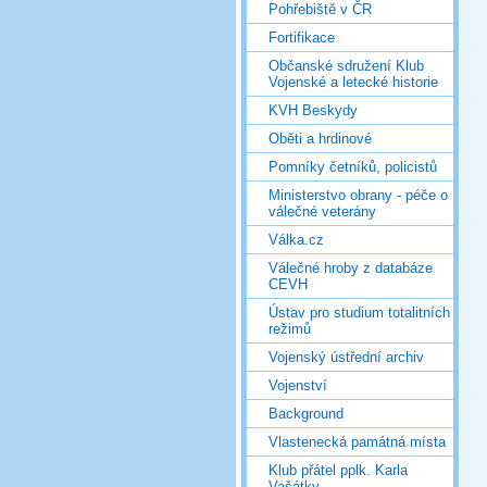
Pohřebiště v ČR
Fortifikace
Občanské sdružení Klub
Vojenské a letecké historie
KVH Beskydy
Oběti a hrdinové
Pomníky četníků, policistů
Ministerstvo obrany - péče o
válečné veterány
Válka.cz
Válečné hroby z databáze
CEVH
Ústav pro studium totalitních
režimů
Vojenský ústřední archiv
Vojenství
Background
Vlastenecká památná místa
Klub přátel pplk. Karla
Vašátky