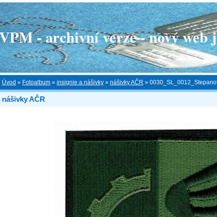
 - archivní verze - nový web je
Úvod
»
Fotoalbum
»
insignie a nášivky
»
nášivky AČR
»
0030_SL_0012_Stepanov
nášivky AČR