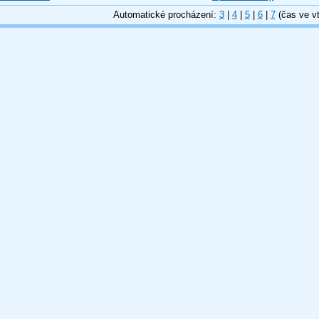
Automatické procházení:
3
|
4
|
5
|
6
|
7
(čas ve vt