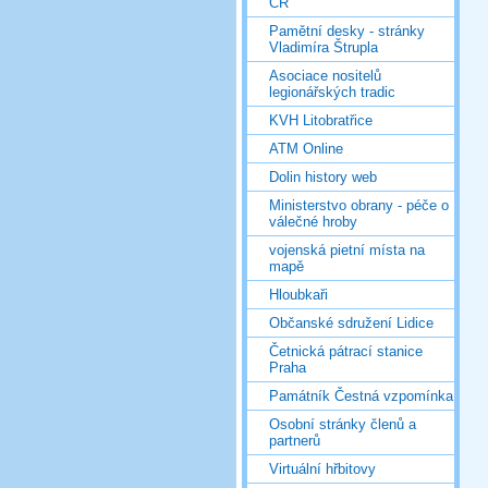
ČR
Pamětní desky - stránky
Vladimíra Štrupla
Asociace nositelů
legionářských tradic
KVH Litobratřice
ATM Online
Dolin history web
Ministerstvo obrany - péče o
válečné hroby
vojenská pietní místa na
mapě
Hloubkaři
Občanské sdružení Lidice
Četnická pátrací stanice
Praha
Památník Čestná vzpomínka
Osobní stránky členů a
partnerů
Virtuální hřbitovy