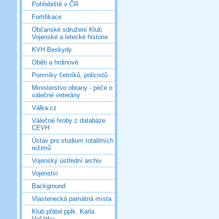
Pohřebiště v ČR
Fortifikace
Občanské sdružení Klub
Vojenské a letecké historie
KVH Beskydy
Oběti a hrdinové
Pomníky četníků, policistů
Ministerstvo obrany - péče o
válečné veterány
Válka.cz
Válečné hroby z databáze
CEVH
Ústav pro studium totalitních
režimů
Vojenský ústřední archiv
Vojenství
Background
Vlastenecká památná místa
Klub přátel pplk. Karla
Vašátky