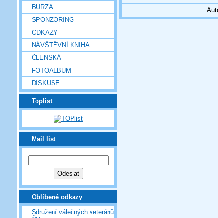
BURZA
Aut
SPONZORING
ODKAZY
NÁVŠTĚVNÍ KNIHA
ČLENSKÁ
FOTOALBUM
DISKUSE
Toplist
Mail list
Oblíbené odkazy
Sdružení válečných veteránů