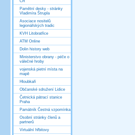
ČR
Pamětní desky - stránky
Vladimíra Štrupla
Asociace nositelů
legionářských tradic
KVH Litobratřice
ATM Online
Dolin history web
Ministerstvo obrany - péče o
válečné hroby
vojenská pietní místa na
mapě
Hloubkaři
Občanské sdružení Lidice
Četnická pátrací stanice
Praha
Památník Čestná vzpomínka
Osobní stránky členů a
partnerů
Virtuální hřbitovy