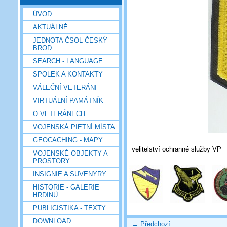
ÚVOD
AKTUÁLNĚ
JEDNOTA ČSOL ČESKÝ
BROD
SEARCH - LANGUAGE
SPOLEK A KONTAKTY
VÁLEČNÍ VETERÁNI
VIRTUÁLNÍ PAMÁTNÍK
O VETERÁNECH
VOJENSKÁ PIETNÍ MÍSTA
GEOCACHING - MAPY
velitelství ochranné služby VP
VOJENSKÉ OBJEKTY A
PROSTORY
INSIGNIE A SUVENYRY
HISTORIE - GALERIE
HRDINŮ
PUBLICISTIKA - TEXTY
DOWNLOAD
← Předchozí