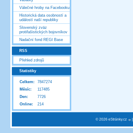
Válečné hroby na Facebooku
Historická data osobností a
událostí naší republiky
Slovenský zväz
protifašistických bojovníkov
Nadační fond REGI Base
RSS
Přehled zdrojů
Statistiky
Celkem:
7847274
Měsíc:
117485
Den:
7726
Online:
214
© 2026 eStránky.cz