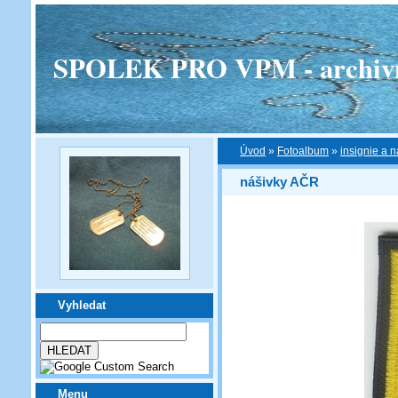
SPOLEK PRO VPM - archivní v
Úvod
»
Fotoalbum
»
insignie a n
nášivky AČR
Vyhledat
Menu