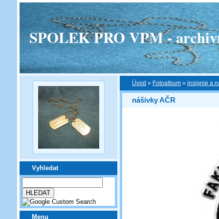
SPOLEK PRO VPM - archivní v
Úvod
»
Fotoalbum
»
insignie a n
nášivky AČR
Vyhledat
Menu