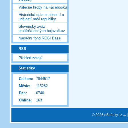
Válečné hroby na Facebooku
Historická data osobností a
událostí naší republiky
Slovenský zväz
protifašistických bojovníkov
Nadační fond REGI Base
RSS
Přehled zdrojů
Statistiky
Celkem:
7844517
Měsíc:
115282
Den:
6740
Online:
163
© 2026 eStránky.cz