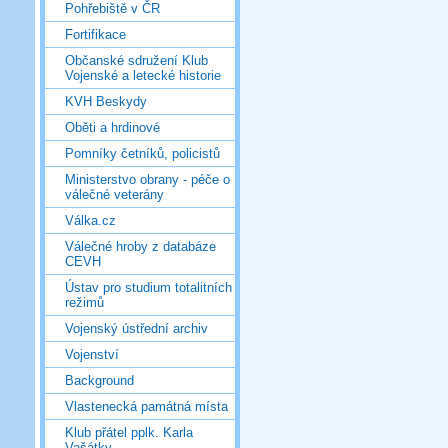
Pohřebiště v ČR
Fortifikace
Občanské sdružení Klub
Vojenské a letecké historie
KVH Beskydy
Oběti a hrdinové
Pomníky četníků, policistů
Ministerstvo obrany - péče o
válečné veterány
Válka.cz
Válečné hroby z databáze
CEVH
Ústav pro studium totalitních
režimů
Vojenský ústřední archiv
Vojenství
Background
Vlastenecká památná místa
Klub přátel pplk. Karla
Vašátky