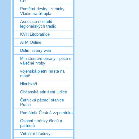
ČR
Pamětní desky - stránky
Vladimíra Štrupla
Asociace nositelů
legionářských tradic
KVH Litobratřice
ATM Online
Dolin history web
Ministerstvo obrany - péče o
válečné hroby
vojenská pietní místa na
mapě
Hloubkaři
Občanské sdružení Lidice
Četnická pátrací stanice
Praha
Památník Čestná vzpomínka
Osobní stránky členů a
partnerů
Virtuální hřbitovy