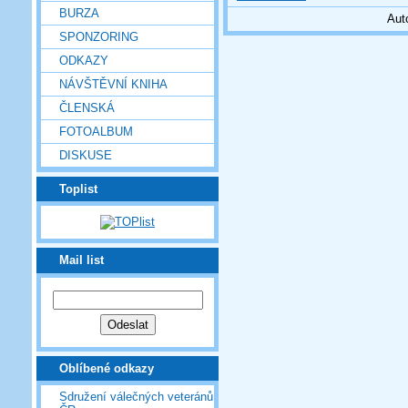
BURZA
Aut
SPONZORING
ODKAZY
NÁVŠTĚVNÍ KNIHA
ČLENSKÁ
FOTOALBUM
DISKUSE
Toplist
Mail list
Oblíbené odkazy
Sdružení válečných veteránů