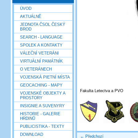
ÚVOD
AKTUÁLNĚ
JEDNOTA ČSOL ČESKÝ
BROD
SEARCH - LANGUAGE
SPOLEK A KONTAKTY
VÁLEČNÍ VETERÁNI
VIRTUÁLNÍ PAMÁTNÍK
O VETERÁNECH
VOJENSKÁ PIETNÍ MÍSTA
GEOCACHING - MAPY
Fakulta Letectva a PVO
VOJENSKÉ OBJEKTY A
PROSTORY
INSIGNIE A SUVENYRY
HISTORIE - GALERIE
HRDINŮ
PUBLICISTIKA - TEXTY
DOWNLOAD
← Předchozí