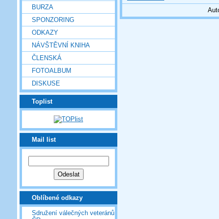
BURZA
Aut
SPONZORING
ODKAZY
NÁVŠTĚVNÍ KNIHA
ČLENSKÁ
FOTOALBUM
DISKUSE
Toplist
Mail list
Oblíbené odkazy
Sdružení válečných veteránů