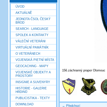
ÚVOD
AKTUÁLNĚ
JEDNOTA ČSOL ČESKÝ
BROD
SEARCH - LANGUAGE
SPOLEK A KONTAKTY
VÁLEČNÍ VETERÁNI
VIRTUÁLNÍ PAMÁTNÍK
O VETERÁNECH
VOJENSKÁ PIETNÍ MÍSTA
GEOCACHING - MAPY
156.záchranný prapor Olomouc
VOJENSKÉ OBJEKTY A
PROSTORY
INSIGNIE A SUVENYRY
HISTORIE - GALERIE
HRDINŮ
PUBLICISTIKA - TEXTY
DOWNLOAD
← Předchozí