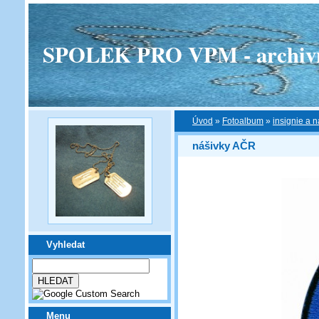
SPOLEK PRO VPM - archivní v
Úvod
»
Fotoalbum
»
insignie a n
nášivky AČR
Vyhledat
Menu