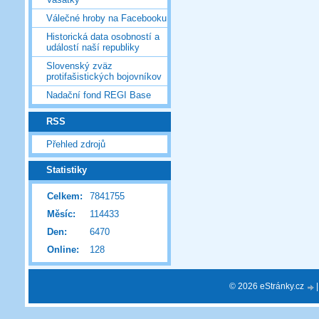
Válečné hroby na Facebooku
Historická data osobností a
událostí naší republiky
Slovenský zväz
protifašistických bojovníkov
Nadační fond REGI Base
RSS
Přehled zdrojů
Statistiky
Celkem:
7841755
Měsíc:
114433
Den:
6470
Online:
128
© 2026 eStránky.cz