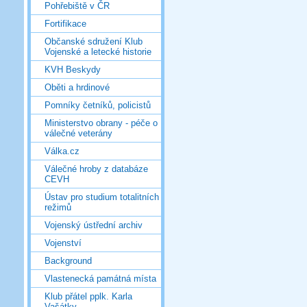
Pohřebiště v ČR
Fortifikace
Občanské sdružení Klub
Vojenské a letecké historie
KVH Beskydy
Oběti a hrdinové
Pomníky četníků, policistů
Ministerstvo obrany - péče o
válečné veterány
Válka.cz
Válečné hroby z databáze
CEVH
Ústav pro studium totalitních
režimů
Vojenský ústřední archiv
Vojenství
Background
Vlastenecká památná místa
Klub přátel pplk. Karla
Vašátky