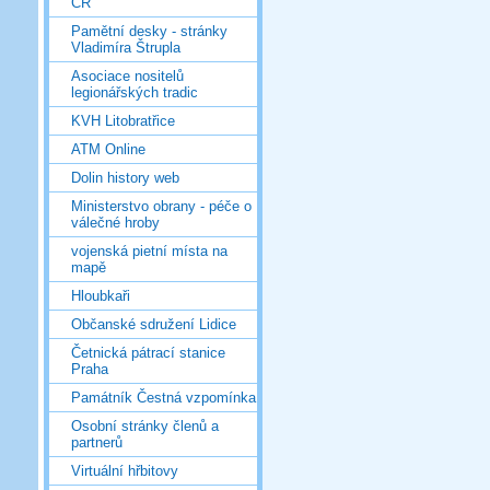
ČR
Pamětní desky - stránky
Vladimíra Štrupla
Asociace nositelů
legionářských tradic
KVH Litobratřice
ATM Online
Dolin history web
Ministerstvo obrany - péče o
válečné hroby
vojenská pietní místa na
mapě
Hloubkaři
Občanské sdružení Lidice
Četnická pátrací stanice
Praha
Památník Čestná vzpomínka
Osobní stránky členů a
partnerů
Virtuální hřbitovy