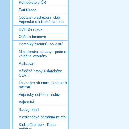
Pohřebiště v ČR
Fortifikace
Občanské sdružení Klub
Vojenské a letecké historie
KVH Beskydy
Oběti a hrdinové
Pomníky četníků, policistů
Ministerstvo obrany - péče o
válečné veterány
Válka.cz
Válečné hroby z databáze
CEVH
Ústav pro studium totalitních
režimů
Vojenský ústřední archiv
Vojenství
Background
Vlastenecká památná místa
Klub přátel pplk. Karla
Vašátky