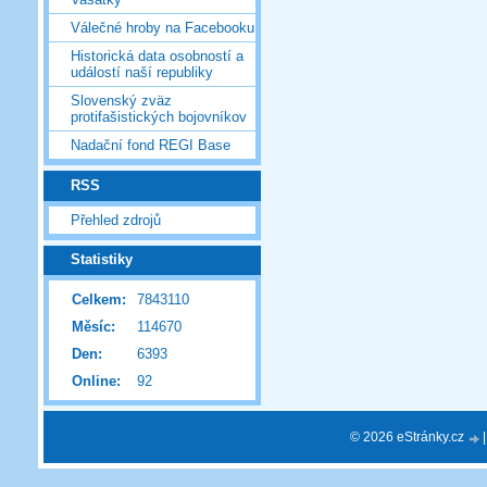
Válečné hroby na Facebooku
Historická data osobností a
událostí naší republiky
Slovenský zväz
protifašistických bojovníkov
Nadační fond REGI Base
RSS
Přehled zdrojů
Statistiky
Celkem:
7843110
Měsíc:
114670
Den:
6393
Online:
92
© 2026 eStránky.cz