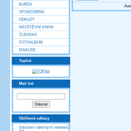
BURZA
Aut
SPONZORING
ODKAZY
NÁVŠTĚVNÍ KNIHA
ČLENSKÁ
FOTOALBUM
DISKUSE
Toplist
Mail list
Oblíbené odkazy
Sdružení válečných veteránů