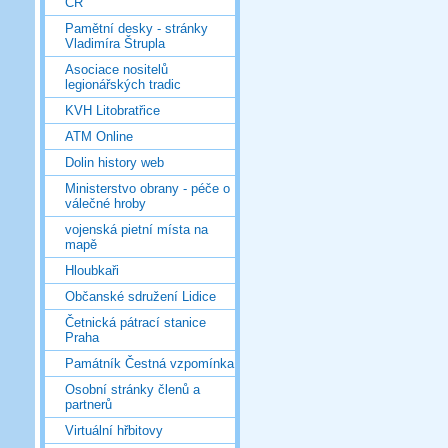
ČR
Pamětní desky - stránky
Vladimíra Štrupla
Asociace nositelů
legionářských tradic
KVH Litobratřice
ATM Online
Dolin history web
Ministerstvo obrany - péče o
válečné hroby
vojenská pietní místa na
mapě
Hloubkaři
Občanské sdružení Lidice
Četnická pátrací stanice
Praha
Památník Čestná vzpomínka
Osobní stránky členů a
partnerů
Virtuální hřbitovy