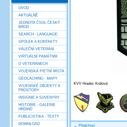
ÚVOD
AKTUÁLNĚ
JEDNOTA ČSOL ČESKÝ
BROD
SEARCH - LANGUAGE
SPOLEK A KONTAKTY
VÁLEČNÍ VETERÁNI
VIRTUÁLNÍ PAMÁTNÍK
O VETERÁNECH
VOJENSKÁ PIETNÍ MÍSTA
GEOCACHING - MAPY
KVV Hradec Králové
VOJENSKÉ OBJEKTY A
PROSTORY
INSIGNIE A SUVENYRY
HISTORIE - GALERIE
HRDINŮ
PUBLICISTIKA - TEXTY
DOWNLOAD
← Předchozí