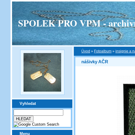
SPOLEK PRO VPM - archivní v
Úvod
»
Fotoalbum
»
insignie a n
nášivky AČR
Vyhledat
Menu