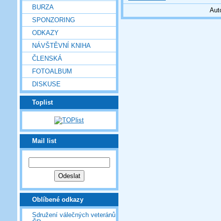
BURZA
Aut
SPONZORING
ODKAZY
NÁVŠTĚVNÍ KNIHA
ČLENSKÁ
FOTOALBUM
DISKUSE
Toplist
Mail list
Oblíbené odkazy
Sdružení válečných veteránů