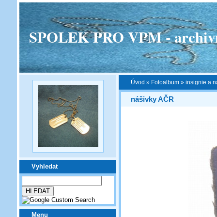
SPOLEK PRO VPM - archivní v
Úvod
»
Fotoalbum
»
insignie a n
nášivky AČR
Vyhledat
Menu