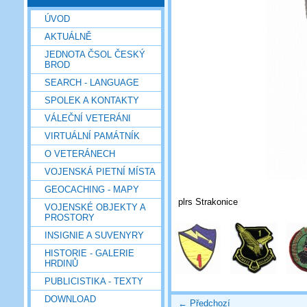
ÚVOD
AKTUÁLNĚ
JEDNOTA ČSOL ČESKÝ
BROD
SEARCH - LANGUAGE
SPOLEK A KONTAKTY
VÁLEČNÍ VETERÁNI
VIRTUÁLNÍ PAMÁTNÍK
O VETERÁNECH
VOJENSKÁ PIETNÍ MÍSTA
GEOCACHING - MAPY
plrs Strakonice
VOJENSKÉ OBJEKTY A
PROSTORY
INSIGNIE A SUVENYRY
HISTORIE - GALERIE
HRDINŮ
PUBLICISTIKA - TEXTY
DOWNLOAD
← Předchozí