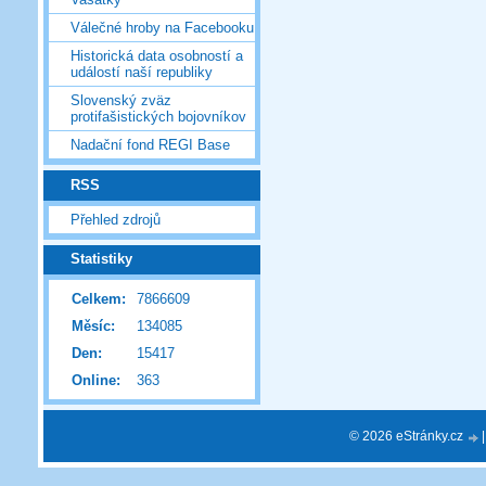
Válečné hroby na Facebooku
Historická data osobností a
událostí naší republiky
Slovenský zväz
protifašistických bojovníkov
Nadační fond REGI Base
RSS
Přehled zdrojů
Statistiky
Celkem:
7866609
Měsíc:
134085
Den:
15417
Online:
363
© 2026 eStránky.cz