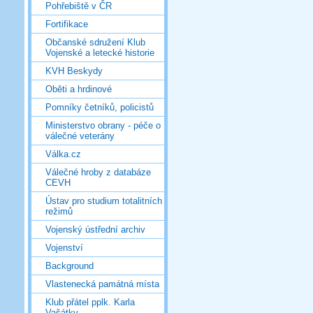
Pohřebiště v ČR
Fortifikace
Občanské sdružení Klub
Vojenské a letecké historie
KVH Beskydy
Oběti a hrdinové
Pomníky četníků, policistů
Ministerstvo obrany - péče o
válečné veterány
Válka.cz
Válečné hroby z databáze
CEVH
Ústav pro studium totalitních
režimů
Vojenský ústřední archiv
Vojenství
Background
Vlastenecká památná místa
Klub přátel pplk. Karla
Vašátky