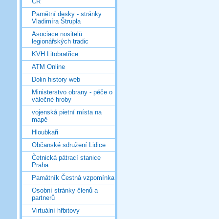
ČR
Pamětní desky - stránky
Vladimíra Štrupla
Asociace nositelů
legionářských tradic
KVH Litobratřice
ATM Online
Dolin history web
Ministerstvo obrany - péče o
válečné hroby
vojenská pietní místa na
mapě
Hloubkaři
Občanské sdružení Lidice
Četnická pátrací stanice
Praha
Památník Čestná vzpomínka
Osobní stránky členů a
partnerů
Virtuální hřbitovy