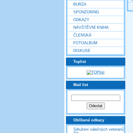
BURZA
SPONZORING
ODKAZY
NÁVŠTĚVNÍ KNIHA
ČLENSKÁ
FOTOALBUM
DISKUSE
Toplist
Mail list
Oblíbené odkazy
Sdružení válečných veteránů