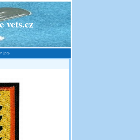
 vets.cz
n.jpg-