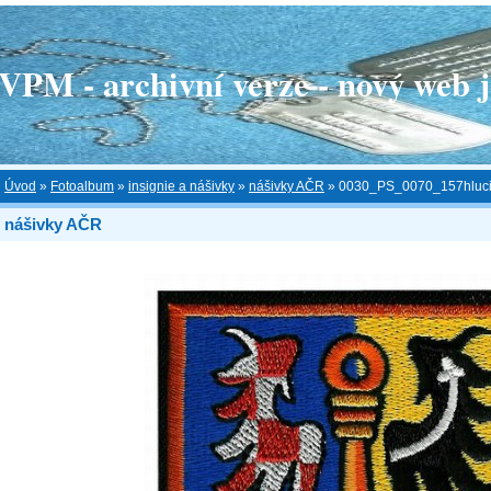
 - archivní verze - nový web je
Úvod
»
Fotoalbum
»
insignie a nášivky
»
nášivky AČR
»
0030_PS_0070_157hluci
nášivky AČR