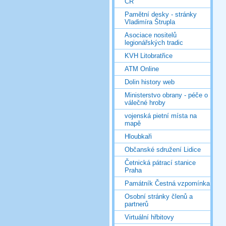
ČR
Pamětní desky - stránky
Vladimíra Štrupla
Asociace nositelů
legionářských tradic
KVH Litobratřice
ATM Online
Dolin history web
Ministerstvo obrany - péče o
válečné hroby
vojenská pietní místa na
mapě
Hloubkaři
Občanské sdružení Lidice
Četnická pátrací stanice
Praha
Památník Čestná vzpomínka
Osobní stránky členů a
partnerů
Virtuální hřbitovy