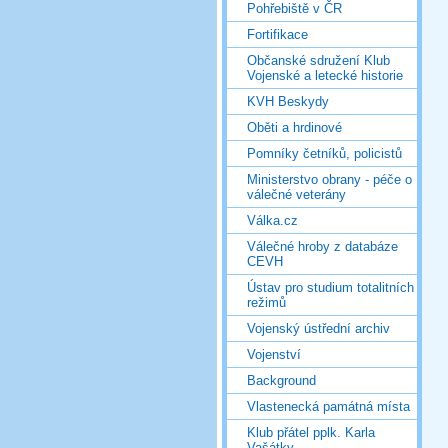
Pohřebiště v ČR
Fortifikace
Občanské sdružení Klub
Vojenské a letecké historie
KVH Beskydy
Oběti a hrdinové
Pomníky četníků, policistů
Ministerstvo obrany - péče o
válečné veterány
Válka.cz
Válečné hroby z databáze
CEVH
Ústav pro studium totalitních
režimů
Vojenský ústřední archiv
Vojenství
Background
Vlastenecká památná místa
Klub přátel pplk. Karla
Vašátky