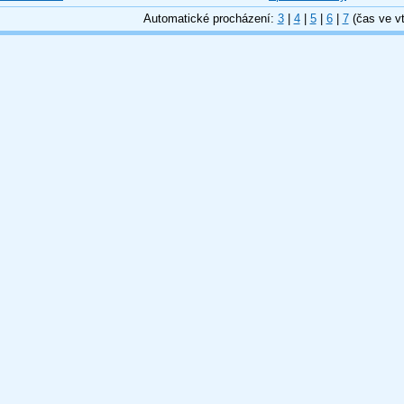
Automatické procházení:
3
|
4
|
5
|
6
|
7
(čas ve vt