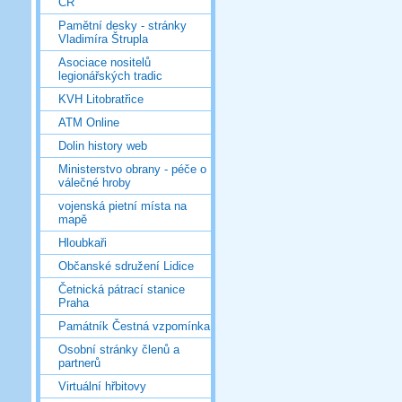
ČR
Pamětní desky - stránky
Vladimíra Štrupla
Asociace nositelů
legionářských tradic
KVH Litobratřice
ATM Online
Dolin history web
Ministerstvo obrany - péče o
válečné hroby
vojenská pietní místa na
mapě
Hloubkaři
Občanské sdružení Lidice
Četnická pátrací stanice
Praha
Památník Čestná vzpomínka
Osobní stránky členů a
partnerů
Virtuální hřbitovy