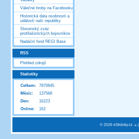
Válečné hroby na Facebooku
Historická data osobností a
událostí naší republiky
Slovenský zväz
protifašistických bojovníkov
Nadační fond REGI Base
RSS
Přehled zdrojů
Statistiky
Celkem:
7870845
Měsíc:
137568
Den:
16223
Online:
162
© 2026 eStránky.cz