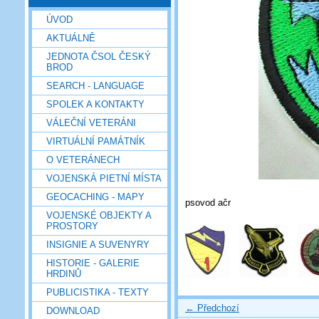
ÚVOD
AKTUÁLNĚ
JEDNOTA ČSOL ČESKÝ
BROD
SEARCH - LANGUAGE
SPOLEK A KONTAKTY
VÁLEČNÍ VETERÁNI
VIRTUÁLNÍ PAMÁTNÍK
O VETERÁNECH
VOJENSKÁ PIETNÍ MÍSTA
GEOCACHING - MAPY
psovod ačr
VOJENSKÉ OBJEKTY A
PROSTORY
INSIGNIE A SUVENYRY
HISTORIE - GALERIE
HRDINŮ
PUBLICISTIKA - TEXTY
← Předchozí
DOWNLOAD