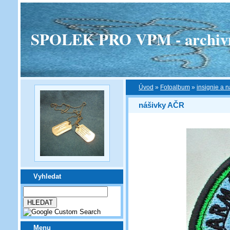
SPOLEK PRO VPM - archivní v
Úvod
»
Fotoalbum
»
insignie a n
nášivky AČR
Vyhledat
Menu