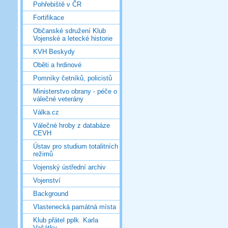
Pohřebiště v ČR
Fortifikace
Občanské sdružení Klub
Vojenské a letecké historie
KVH Beskydy
Oběti a hrdinové
Pomníky četníků, policistů
Ministerstvo obrany - péče o
válečné veterány
Válka.cz
Válečné hroby z databáze
CEVH
Ústav pro studium totalitních
režimů
Vojenský ústřední archiv
Vojenství
Background
Vlastenecká památná místa
Klub přátel pplk. Karla
Vašátky