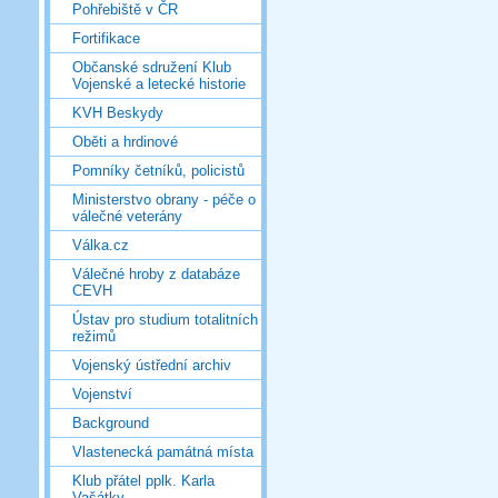
Pohřebiště v ČR
Fortifikace
Občanské sdružení Klub
Vojenské a letecké historie
KVH Beskydy
Oběti a hrdinové
Pomníky četníků, policistů
Ministerstvo obrany - péče o
válečné veterány
Válka.cz
Válečné hroby z databáze
CEVH
Ústav pro studium totalitních
režimů
Vojenský ústřední archiv
Vojenství
Background
Vlastenecká památná místa
Klub přátel pplk. Karla
Vašátky