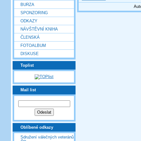
BURZA
Aut
SPONZORING
ODKAZY
NÁVŠTĚVNÍ KNIHA
ČLENSKÁ
FOTOALBUM
DISKUSE
Toplist
Mail list
Oblíbené odkazy
Sdružení válečných veteránů