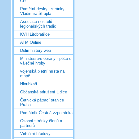
ČR
Pamětní desky - stránky
Vladimíra Štrupla
Asociace nositelů
legionářských tradic
KVH Litobratřice
ATM Online
Dolin history web
Ministerstvo obrany - péče o
válečné hroby
vojenská pietní místa na
mapě
Hloubkaři
Občanské sdružení Lidice
Četnická pátrací stanice
Praha
Památník Čestná vzpomínka
Osobní stránky členů a
partnerů
Virtuální hřbitovy