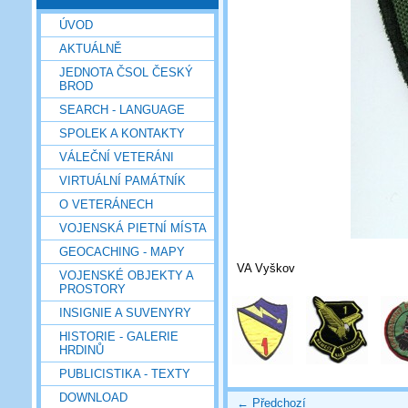
ÚVOD
AKTUÁLNĚ
JEDNOTA ČSOL ČESKÝ
BROD
SEARCH - LANGUAGE
SPOLEK A KONTAKTY
VÁLEČNÍ VETERÁNI
VIRTUÁLNÍ PAMÁTNÍK
O VETERÁNECH
VOJENSKÁ PIETNÍ MÍSTA
GEOCACHING - MAPY
VA Vyškov
VOJENSKÉ OBJEKTY A
PROSTORY
INSIGNIE A SUVENYRY
HISTORIE - GALERIE
HRDINŮ
PUBLICISTIKA - TEXTY
DOWNLOAD
← Předchozí