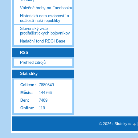
Válečné hroby na Facebooku
Historická data osobností a
událostí naší republiky
Slovenský zväz
protifašistických bojovníkov
Nadační fond REGI Base
RSS
Přehled zdrojů
Statistiky
Celkem:
7880549
Měsíc:
144766
Den:
7489
Online:
119
© 2026 eStránky.cz