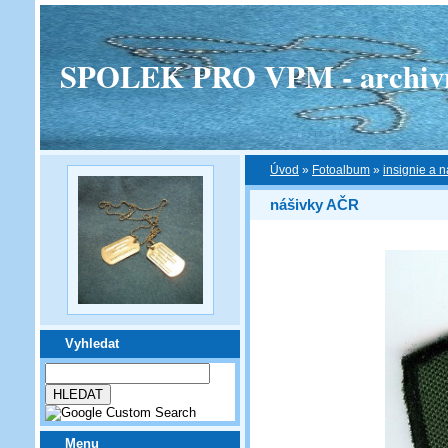
SPOLEK PRO VPM - archivní v
Úvod
»
Fotoalbum
»
insignie a n
nášivky AČR
Vyhledat
Menu