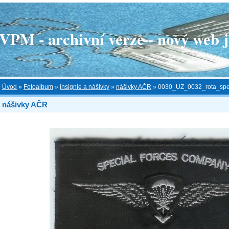
 - archivní verze - nový web je
Úvod
»
Fotoalbum
»
insignie a nášivky
»
nášivky AČR
»
0030_UZ_0032_rota_spec
nášivky AČR