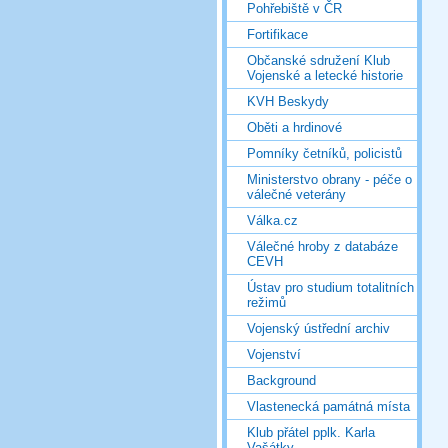
Pohřebiště v ČR
Fortifikace
Občanské sdružení Klub
Vojenské a letecké historie
KVH Beskydy
Oběti a hrdinové
Pomníky četníků, policistů
Ministerstvo obrany - péče o
válečné veterány
Válka.cz
Válečné hroby z databáze
CEVH
Ústav pro studium totalitních
režimů
Vojenský ústřední archiv
Vojenství
Background
Vlastenecká památná místa
Klub přátel pplk. Karla
Vašátky