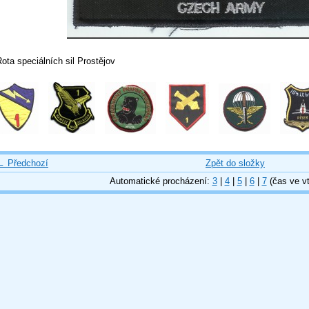
ota speciálních sil Prostějov
← Předchozí
Zpět do složky
Automatické procházení:
3
|
4
|
5
|
6
|
7
(čas ve vt