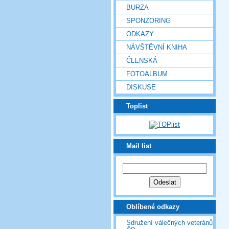
BURZA
SPONZORING
ODKAZY
NÁVŠTĚVNÍ KNIHA
ČLENSKÁ
FOTOALBUM
DISKUSE
Toplist
Mail list
Oblíbené odkazy
Sdružení válečných veteránů