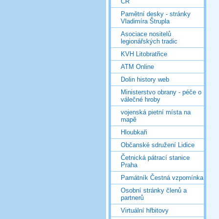
ČR
Pamětní desky - stránky
Vladimíra Štrupla
Asociace nositelů
legionářských tradic
KVH Litobratřice
ATM Online
Dolin history web
Ministerstvo obrany - péče o
válečné hroby
vojenská pietní místa na
mapě
Hloubkaři
Občanské sdružení Lidice
Četnická pátrací stanice
Praha
Památník Čestná vzpomínka
Osobní stránky členů a
partnerů
Virtuální hřbitovy