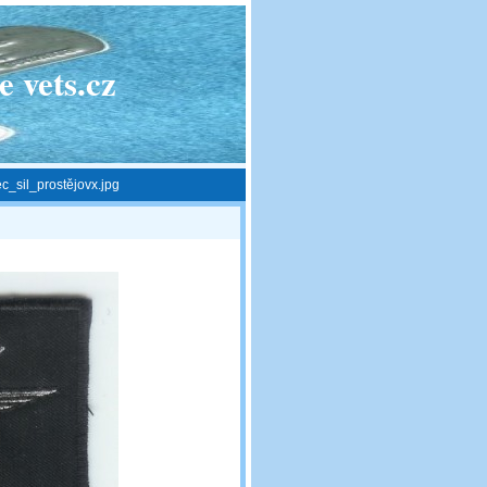
 vets.cz
_sil_prostějovx.jpg