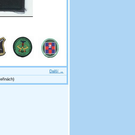
Další →
eřinách)