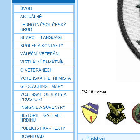
ÚVOD
AKTUÁLNĚ
JEDNOTA ČSOL ČESKÝ
BROD
SEARCH - LANGUAGE
SPOLEK A KONTAKTY
VÁLEČNÍ VETERÁNI
VIRTUÁLNÍ PAMÁTNÍK
O VETERÁNECH
VOJENSKÁ PIETNÍ MÍSTA
GEOCACHING - MAPY
F/A 18 Hornet
VOJENSKÉ OBJEKTY A
PROSTORY
INSIGNIE A SUVENYRY
HISTORIE - GALERIE
HRDINŮ
PUBLICISTIKA - TEXTY
DOWNLOAD
← Předchozí