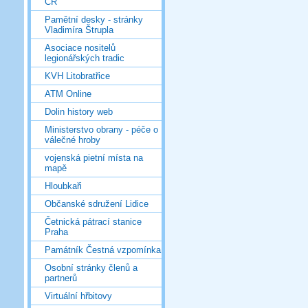
ČR
Pamětní desky - stránky
Vladimíra Štrupla
Asociace nositelů
legionářských tradic
KVH Litobratřice
ATM Online
Dolin history web
Ministerstvo obrany - péče o
válečné hroby
vojenská pietní místa na
mapě
Hloubkaři
Občanské sdružení Lidice
Četnická pátrací stanice
Praha
Památník Čestná vzpomínka
Osobní stránky členů a
partnerů
Virtuální hřbitovy