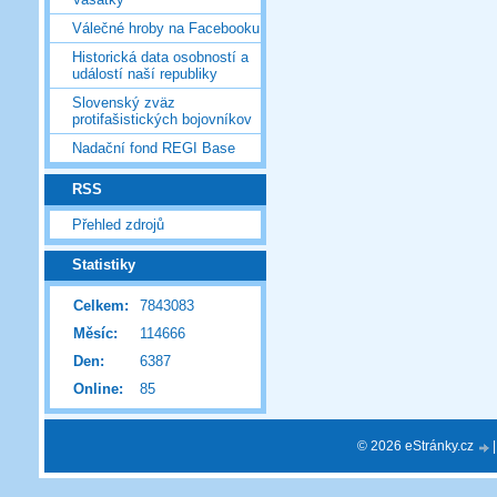
Válečné hroby na Facebooku
Historická data osobností a
událostí naší republiky
Slovenský zväz
protifašistických bojovníkov
Nadační fond REGI Base
RSS
Přehled zdrojů
Statistiky
Celkem:
7843083
Měsíc:
114666
Den:
6387
Online:
85
© 2026 eStránky.cz