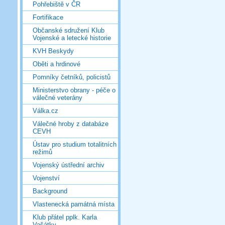
Pohřebiště v ČR
Fortifikace
Občanské sdružení Klub
Vojenské a letecké historie
KVH Beskydy
Oběti a hrdinové
Pomníky četníků, policistů
Ministerstvo obrany - péče o
válečné veterány
Válka.cz
Válečné hroby z databáze
CEVH
Ústav pro studium totalitních
režimů
Vojenský ústřední archiv
Vojenství
Background
Vlastenecká památná místa
Klub přátel pplk. Karla
Vašátky