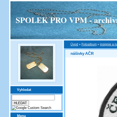
SPOLEK PRO VPM - archivní v
Úvod
»
Fotoalbum
»
insignie a n
nášivky AČR
Vyhledat
Menu