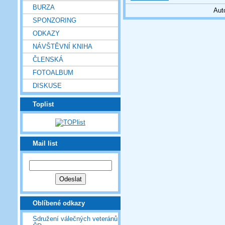
BURZA
Aut
SPONZORING
ODKAZY
NÁVŠTĚVNÍ KNIHA
ČLENSKÁ
FOTOALBUM
DISKUSE
Toplist
Mail list
Oblíbené odkazy
Sdružení válečných veteránů