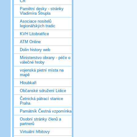
ČR
Pamětní desky - stránky
Vladimíra Štrupla
Asociace nositelů
legionářských tradic
KVH Litobratřice
ATM Online
Dolin history web
Ministerstvo obrany - péče o
válečné hroby
vojenská pietní místa na
mapě
Hloubkaři
Občanské sdružení Lidice
Četnická pátrací stanice
Praha
Památník Čestná vzpomínka
Osobní stránky členů a
partnerů
Virtuální hřbitovy