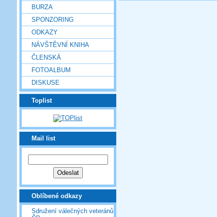
BURZA
SPONZORING
ODKAZY
NÁVŠTĚVNÍ KNIHA
ČLENSKÁ
FOTOALBUM
DISKUSE
Toplist
Mail list
Oblíbené odkazy
Sdružení válečných veteránů