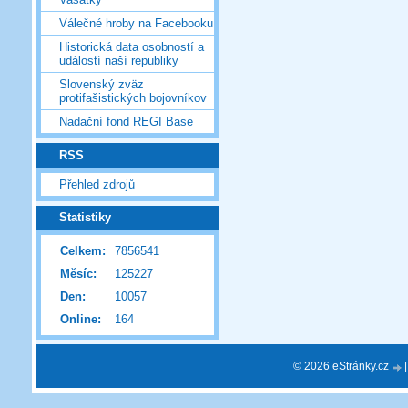
Válečné hroby na Facebooku
Historická data osobností a
událostí naší republiky
Slovenský zväz
protifašistických bojovníkov
Nadační fond REGI Base
RSS
Přehled zdrojů
Statistiky
Celkem:
7856541
Měsíc:
125227
Den:
10057
Online:
164
© 2026 eStránky.cz