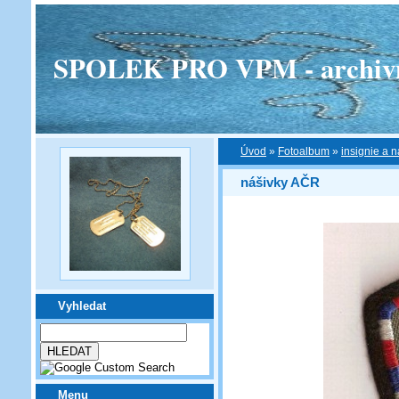
SPOLEK PRO VPM - archivní v
Úvod
»
Fotoalbum
»
insignie a n
nášivky AČR
Vyhledat
Menu