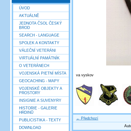
ÚVOD
AKTUÁLNĚ
JEDNOTA ČSOL ČESKÝ
BROD
SEARCH - LANGUAGE
SPOLEK A KONTAKTY
VÁLEČNÍ VETERÁNI
VIRTUÁLNÍ PAMÁTNÍK
O VETERÁNECH
VOJENSKÁ PIETNÍ MÍSTA
va vyskov
GEOCACHING - MAPY
VOJENSKÉ OBJEKTY A
PROSTORY
INSIGNIE A SUVENYRY
HISTORIE - GALERIE
HRDINŮ
← Předchozí
PUBLICISTIKA - TEXTY
Aut
DOWNLOAD