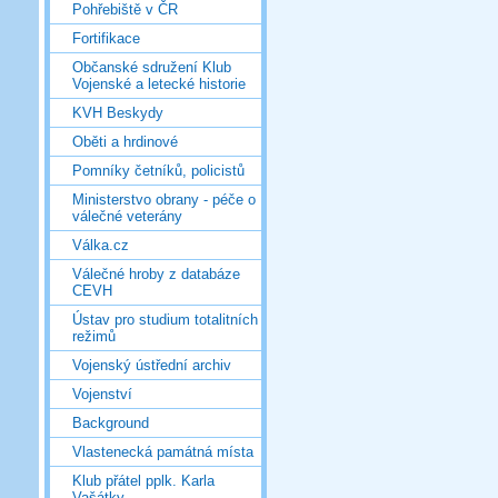
Pohřebiště v ČR
Fortifikace
Občanské sdružení Klub
Vojenské a letecké historie
KVH Beskydy
Oběti a hrdinové
Pomníky četníků, policistů
Ministerstvo obrany - péče o
válečné veterány
Válka.cz
Válečné hroby z databáze
CEVH
Ústav pro studium totalitních
režimů
Vojenský ústřední archiv
Vojenství
Background
Vlastenecká památná místa
Klub přátel pplk. Karla
Vašátky