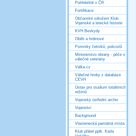
Pohřebiště v ČR
Fortifikace
Občanské sdružení Klub
Vojenské a letecké historie
KVH Beskydy
Oběti a hrdinové
Pomníky četníků, policistů
Ministerstvo obrany - péče o
válečné veterány
Válka.cz
Válečné hroby z databáze
CEVH
Ústav pro studium totalitních
režimů
Vojenský ústřední archiv
Vojenství
Background
Vlastenecká památná místa
Klub přátel pplk. Karla
Vašátky