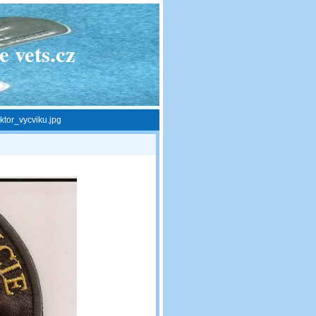
 vets.cz
tor_vycviku.jpg