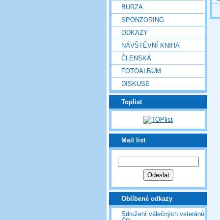
BURZA
SPONZORING
ODKAZY
NÁVŠTĚVNÍ KNIHA
ČLENSKÁ
FOTOALBUM
DISKUSE
Toplist
Mail list
Oblíbené odkazy
Sdružení válečných veteránů