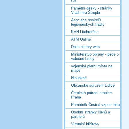
ČR
Pamětní desky - stránky
Vladimíra Štrupla
Asociace nositelů
legionářských tradic
KVH Litobratřice
ATM Online
Dolin history web
Ministerstvo obrany - péče o
válečné hroby
vojenská pietní místa na
mapě
Hloubkaři
Občanské sdružení Lidice
Četnická pátrací stanice
Praha
Památník Čestná vzpomínka
Osobní stránky členů a
partnerů
Virtuální hřbitovy