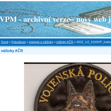
 - archivní verze - nový web je
Úvod
»
Fotoalbum
»
insignie a nášivky
»
nášivky AČR
»
0032_UZ_0169VP_instruk
nášivky AČR