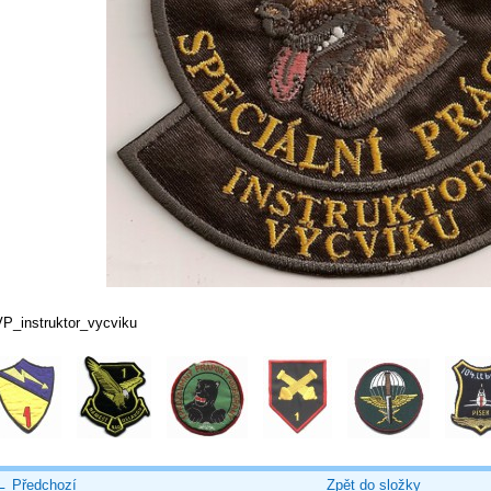
VP_instruktor_vycviku
← Předchozí
Zpět do složky