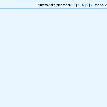
Automatické procházení:
3
|
4
|
5
|
6
|
7
(čas ve vt