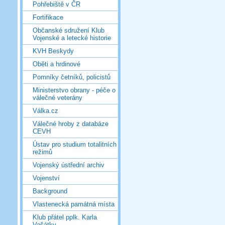
Pohřebiště v ČR
Fortifikace
Občanské sdružení Klub
Vojenské a letecké historie
KVH Beskydy
Oběti a hrdinové
Pomníky četníků, policistů
Ministerstvo obrany - péče o
válečné veterány
Válka.cz
Válečné hroby z databáze
CEVH
Ústav pro studium totalitních
režimů
Vojenský ústřední archiv
Vojenství
Background
Vlastenecká památná místa
Klub přátel pplk. Karla
Vašátky