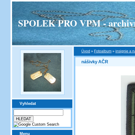
SPOLEK PRO VPM - archivní v
Úvod
»
Fotoalbum
»
insignie a n
nášivky AČR
Vyhledat
Menu