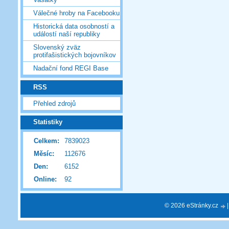
Válečné hroby na Facebooku
Historická data osobností a
událostí naší republiky
Slovenský zväz
protifašistických bojovníkov
Nadační fond REGI Base
RSS
Přehled zdrojů
Statistiky
Celkem:
7839023
Měsíc:
112676
Den:
6152
Online:
92
© 2026 eStránky.cz