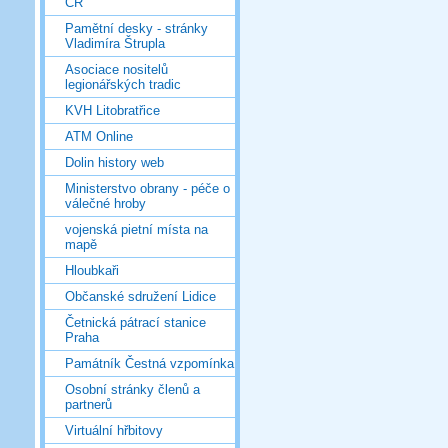
ČR
Pamětní desky - stránky
Vladimíra Štrupla
Asociace nositelů
legionářských tradic
KVH Litobratřice
ATM Online
Dolin history web
Ministerstvo obrany - péče o
válečné hroby
vojenská pietní místa na
mapě
Hloubkaři
Občanské sdružení Lidice
Četnická pátrací stanice
Praha
Památník Čestná vzpomínka
Osobní stránky členů a
partnerů
Virtuální hřbitovy