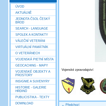
ÚVOD
AKTUÁLNĚ
JEDNOTA ČSOL ČESKÝ
BROD
SEARCH - LANGUAGE
SPOLEK A KONTAKTY
VÁLEČNÍ VETERÁNI
VIRTUÁLNÍ PAMÁTNÍK
O VETERÁNECH
VOJENSKÁ PIETNÍ MÍSTA
GEOCACHING - MAPY
Vojenské zpravodajství
VOJENSKÉ OBJEKTY A
PROSTORY
INSIGNIE A SUVENYRY
HISTORIE - GALERIE
HRDINŮ
PUBLICISTIKA - TEXTY
DOWNLOAD
← Předchozí