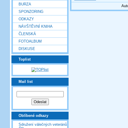
BURZA
Aut
SPONZORING
ODKAZY
NÁVŠTĚVNÍ KNIHA
ČLENSKÁ
FOTOALBUM
DISKUSE
Toplist
Mail list
Oblíbené odkazy
Sdružení válečných veteránů