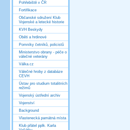
Pohřebiště v ČR
Fortifikace
Občanské sdružení Klub
Vojenské a letecké historie
KVH Beskydy
Oběti a hrdinové
Pomníky četníků, policistů
Ministerstvo obrany - péče o
válečné veterány
Válka.cz
Válečné hroby z databáze
CEVH
Ústav pro studium totalitních
režimů
Vojenský ústřední archiv
Vojenství
Background
Vlastenecká památná místa
Klub přátel pplk. Karla
Vašátky