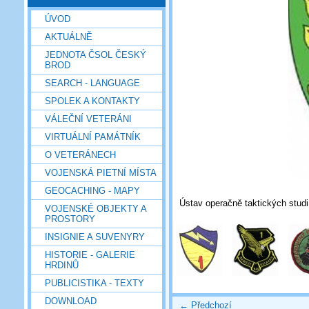
ÚVOD
AKTUÁLNĚ
JEDNOTA ČSOL ČESKÝ
BROD
SEARCH - LANGUAGE
SPOLEK A KONTAKTY
VÁLEČNÍ VETERÁNI
VIRTUÁLNÍ PAMÁTNÍK
O VETERÁNECH
VOJENSKÁ PIETNÍ MÍSTA
GEOCACHING - MAPY
Ústav operačně taktických studi
VOJENSKÉ OBJEKTY A
PROSTORY
INSIGNIE A SUVENYRY
HISTORIE - GALERIE
HRDINŮ
PUBLICISTIKA - TEXTY
DOWNLOAD
← Předchozí