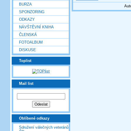
BURZA
Aut
SPONZORING
ODKAZY
NÁVŠTĚVNÍ KNIHA
ČLENSKÁ
FOTOALBUM
DISKUSE
Toplist
Mail list
Oblíbené odkazy
Sdružení válečných veteránů