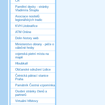
ČR
Pamětní desky - stránky
Vladimíra Štrupla
Asociace nositelů
legionářských tradic
KVH Litobratřice
ATM Online
Dolin history web
Ministerstvo obrany - péče o
válečné hroby
vojenská pietní místa na
mapě
Hloubkaři
Občanské sdružení Lidice
Četnická pátrací stanice
Praha
Památník Čestná vzpomínka
Osobní stránky členů a
partnerů
Virtuální hřbitovy