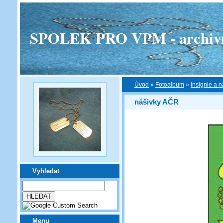
SPOLEK PRO VPM - archivní v
Úvod
»
Fotoalbum
»
insignie a n
nášivky AČR
Vyhledat
Menu