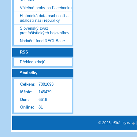
Válečné hroby na Facebooku
Historická data osobností a
událostí naší republiky
Slovenský zväz
protifašistických bojovníkov
Nadační fond REGI Base
RSS
Přehled zdrojů
Statistiky
Celkem:
7881693
Měsíc:
145479
Den:
6618
Online:
81
© 2026 eStránky.cz