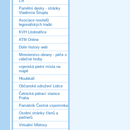
ČR
Pamětní desky - stránky
Vladimíra Štrupla
Asociace nositelů
legionářských tradic
KVH Litobratřice
ATM Online
Dolin history web
Ministerstvo obrany - péče o
válečné hroby
vojenská pietní místa na
mapě
Hloubkaři
Občanské sdružení Lidice
Četnická pátrací stanice
Praha
Památník Čestná vzpomínka
Osobní stránky členů a
partnerů
Virtuální hřbitovy