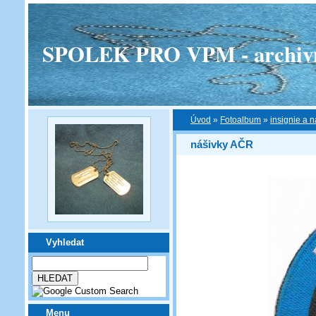
SPOLEK PRO VPM - archivní v
Úvod
»
Fotoalbum
»
insignie a n
nášivky AČR
Vyhledat
Menu