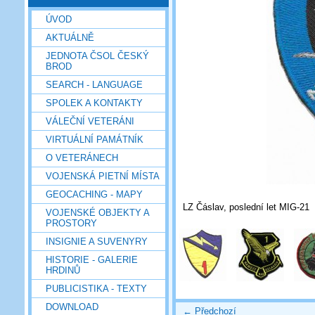
ÚVOD
AKTUÁLNĚ
JEDNOTA ČSOL ČESKÝ
BROD
SEARCH - LANGUAGE
SPOLEK A KONTAKTY
VÁLEČNÍ VETERÁNI
VIRTUÁLNÍ PAMÁTNÍK
O VETERÁNECH
VOJENSKÁ PIETNÍ MÍSTA
GEOCACHING - MAPY
LZ Čáslav, poslední let MIG-21
VOJENSKÉ OBJEKTY A
PROSTORY
INSIGNIE A SUVENYRY
HISTORIE - GALERIE
HRDINŮ
PUBLICISTIKA - TEXTY
DOWNLOAD
← Předchozí