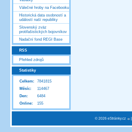
Válečné hroby na Facebooku
Historická data osobností a
událostí naší republiky
Slovenský zväz
protifašistických bojovníkov
Nadační fond REGI Base
RSS
Přehled zdrojů
Statistiky
Celkem:
7841815
Měsíc:
114467
Den:
6484
Online:
155
© 2026 eStránky.cz