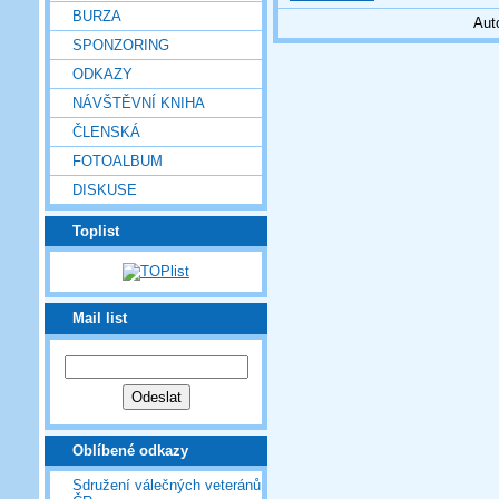
BURZA
Aut
SPONZORING
ODKAZY
NÁVŠTĚVNÍ KNIHA
ČLENSKÁ
FOTOALBUM
DISKUSE
Toplist
Mail list
Oblíbené odkazy
Sdružení válečných veteránů