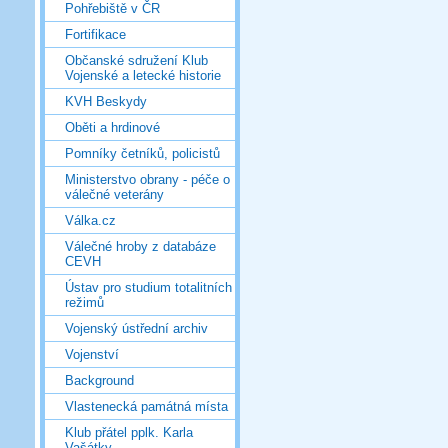
Pohřebiště v ČR
Fortifikace
Občanské sdružení Klub
Vojenské a letecké historie
KVH Beskydy
Oběti a hrdinové
Pomníky četníků, policistů
Ministerstvo obrany - péče o
válečné veterány
Válka.cz
Válečné hroby z databáze
CEVH
Ústav pro studium totalitních
režimů
Vojenský ústřední archiv
Vojenství
Background
Vlastenecká památná místa
Klub přátel pplk. Karla
Vašátky