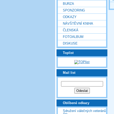
BURZA
SPONZORING
ODKAZY
NÁVŠTĚVNÍ KNIHA
ČLENSKÁ
FOTOALBUM
DISKUSE
Toplist
Mail list
Oblíbené odkazy
Sdružení válečných veteránů