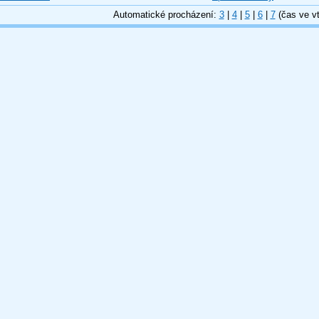
Automatické procházení:
3
|
4
|
5
|
6
|
7
(čas ve vt