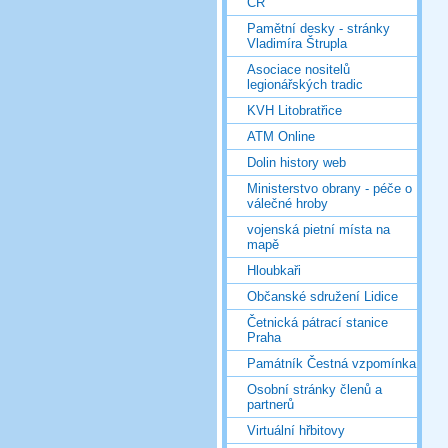
ČR
Pamětní desky - stránky
Vladimíra Štrupla
Asociace nositelů
legionářských tradic
KVH Litobratřice
ATM Online
Dolin history web
Ministerstvo obrany - péče o
válečné hroby
vojenská pietní místa na
mapě
Hloubkaři
Občanské sdružení Lidice
Četnická pátrací stanice
Praha
Památník Čestná vzpomínka
Osobní stránky členů a
partnerů
Virtuální hřbitovy