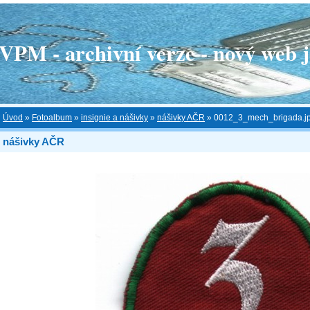
 - archivní verze - nový web je
Úvod
»
Fotoalbum
»
insignie a nášivky
»
nášivky AČR
»
0012_3_mech_brigada.j
nášivky AČR