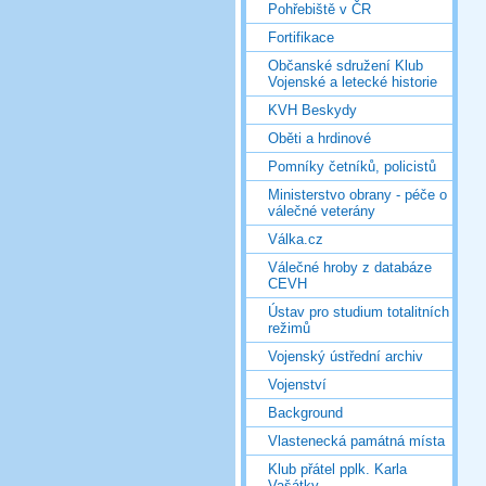
Pohřebiště v ČR
Fortifikace
Občanské sdružení Klub
Vojenské a letecké historie
KVH Beskydy
Oběti a hrdinové
Pomníky četníků, policistů
Ministerstvo obrany - péče o
válečné veterány
Válka.cz
Válečné hroby z databáze
CEVH
Ústav pro studium totalitních
režimů
Vojenský ústřední archiv
Vojenství
Background
Vlastenecká památná místa
Klub přátel pplk. Karla
Vašátky