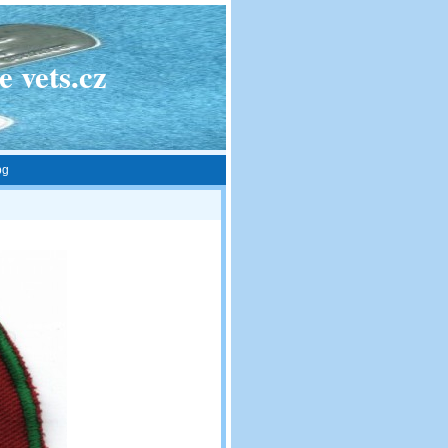
 vets.cz
pg