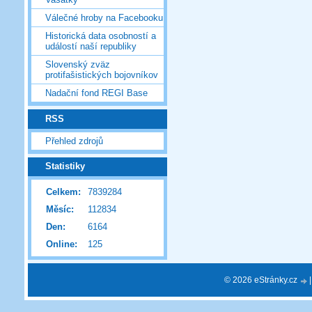
Válečné hroby na Facebooku
Historická data osobností a
událostí naší republiky
Slovenský zväz
protifašistických bojovníkov
Nadační fond REGI Base
RSS
Přehled zdrojů
Statistiky
Celkem:
7839284
Měsíc:
112834
Den:
6164
Online:
125
© 2026 eStránky.cz