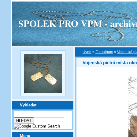
SPOLEK PRO VPM - archivní v
Úvod
»
Fotoalbum
»
Vojenská pi
Vojenská pietní místa ok
Vyhledat
Menu