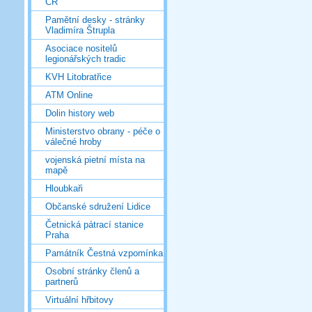
ČR
Pamětní desky - stránky
Vladimíra Štrupla
Asociace nositelů
legionářských tradic
KVH Litobratřice
ATM Online
Dolin history web
Ministerstvo obrany - péče o
válečné hroby
vojenská pietní místa na
mapě
Hloubkaři
Občanské sdružení Lidice
Četnická pátrací stanice
Praha
Památník Čestná vzpomínka
Osobní stránky členů a
partnerů
Virtuální hřbitovy