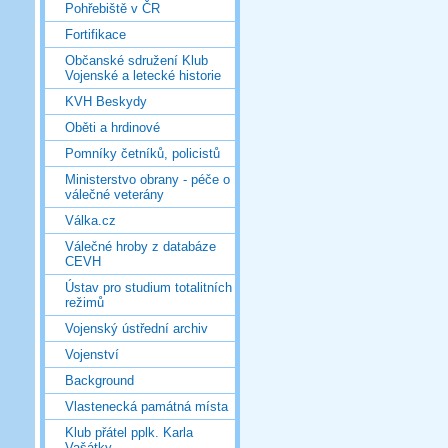
Pohřebiště v ČR
Fortifikace
Občanské sdružení Klub
Vojenské a letecké historie
KVH Beskydy
Oběti a hrdinové
Pomníky četníků, policistů
Ministerstvo obrany - péče o
válečné veterány
Válka.cz
Válečné hroby z databáze
CEVH
Ústav pro studium totalitních
režimů
Vojenský ústřední archiv
Vojenství
Background
Vlastenecká památná místa
Klub přátel pplk. Karla
Vašátky