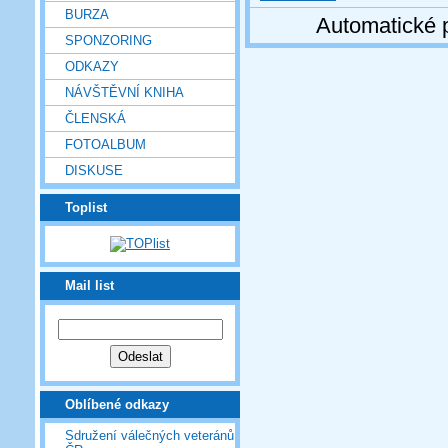
BURZA
Automatické 
SPONZORING
ODKAZY
NÁVŠTĚVNÍ KNIHA
ČLENSKÁ
FOTOALBUM
DISKUSE
Toplist
Mail list
Oblíbené odkazy
Sdružení válečných veteránů