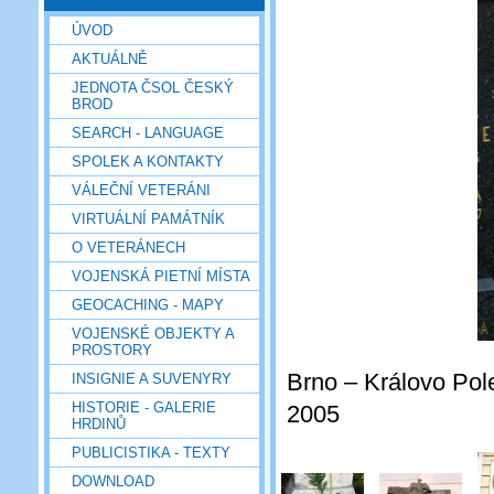
ÚVOD
AKTUÁLNĚ
JEDNOTA ČSOL ČESKÝ
BROD
SEARCH - LANGUAGE
SPOLEK A KONTAKTY
VÁLEČNÍ VETERÁNI
VIRTUÁLNÍ PAMÁTNÍK
O VETERÁNECH
VOJENSKÁ PIETNÍ MÍSTA
GEOCACHING - MAPY
VOJENSKÉ OBJEKTY A
PROSTORY
Brno – Královo Pole
INSIGNIE A SUVENYRY
HISTORIE - GALERIE
2005
HRDINŮ
PUBLICISTIKA - TEXTY
DOWNLOAD