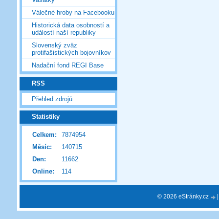
Válečné hroby na Facebooku
Historická data osobností a
událostí naší republiky
Slovenský zväz
protifašistických bojovníkov
Nadační fond REGI Base
RSS
Přehled zdrojů
Statistiky
Celkem:
7874954
Měsíc:
140715
Den:
11662
Online:
114
© 2026 eStránky.cz