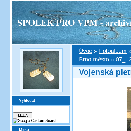
SPOLEK PRO VPM - archivní v
Úvod
»
Fotoalbum
Brno město
»
07_1
Vojenská pie
Vyhledat
Menu