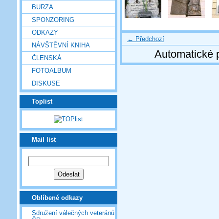
BURZA
SPONZORING
ODKAZY
← Předchozí
NÁVŠTĚVNÍ KNIHA
Automatické 
ČLENSKÁ
FOTOALBUM
DISKUSE
Toplist
Mail list
Oblíbené odkazy
Sdružení válečných veteránů