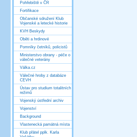
Pohřebiště v ČR
Fortifikace
Občanské sdružení Klub
Vojenské a letecké historie
KVH Beskydy
Oběti a hrdinové
Pomníky četníků, policistů
Ministerstvo obrany - péče o
válečné veterány
Válka.cz
Válečné hroby z databáze
CEVH
Ústav pro studium totalitních
režimů
Vojenský ústřední archiv
Vojenství
Background
Vlastenecká památná místa
Klub přátel pplk. Karla
Vašátky