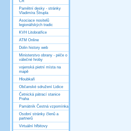
ČR
Pamětní desky - stránky
Vladimíra Štrupla
Asociace nositelů
legionářských tradic
KVH Litobratřice
ATM Online
Dolin history web
Ministerstvo obrany - péče o
válečné hroby
vojenská pietní místa na
mapě
Hloubkaři
Občanské sdružení Lidice
Četnická pátrací stanice
Praha
Památník Čestná vzpomínka
Osobní stránky členů a
partnerů
Virtuální hřbitovy