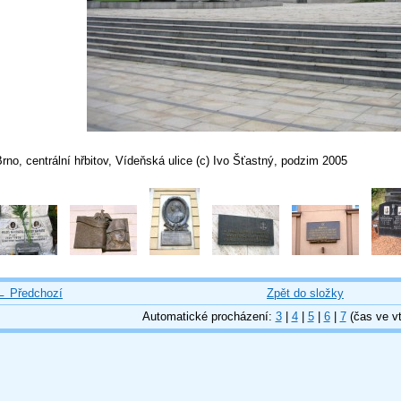
rno, centrální hřbitov, Vídeňská ulice (c) Ivo Šťastný, podzim 2005
← Předchozí
Zpět do složky
Automatické procházení:
3
|
4
|
5
|
6
|
7
(čas ve vt