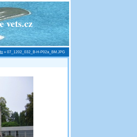
 vets.cz
to
»
07_1202_032_B-H-P02a_BM.JPG