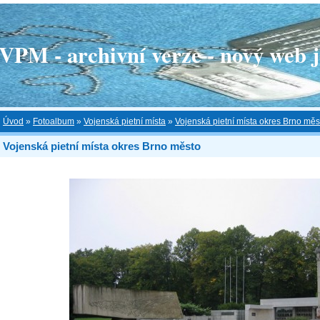
 - archivní verze - nový web je
Úvod
»
Fotoalbum
»
Vojenská pietní místa
»
Vojenská pietní místa okres Brno měs
Vojenská pietní místa okres Brno město