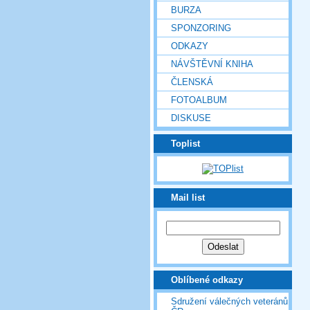
BURZA
SPONZORING
ODKAZY
NÁVŠTĚVNÍ KNIHA
ČLENSKÁ
FOTOALBUM
DISKUSE
Toplist
Mail list
Oblíbené odkazy
Sdružení válečných veteránů