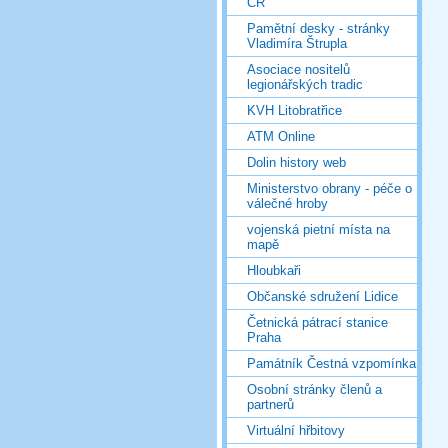
ČR
Pamětní desky - stránky
Vladimíra Štrupla
Asociace nositelů
legionářských tradic
KVH Litobratřice
ATM Online
Dolin history web
Ministerstvo obrany - péče o
válečné hroby
vojenská pietní místa na
mapě
Hloubkaři
Občanské sdružení Lidice
Četnická pátrací stanice
Praha
Památník Čestná vzpomínka
Osobní stránky členů a
partnerů
Virtuální hřbitovy