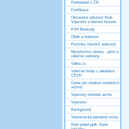
Pohřebiště v ČR
Fortifikace
Občanské sdružení Klub
Vojenské a letecké historie
KVH Beskydy
Oběti a hrdinové
Pomníky četníků, policistů
Ministerstvo obrany - péče o
válečné veterány
Válka.cz
Válečné hroby z databáze
CEVH
Ústav pro studium totalitních
režimů
Vojenský ústřední archiv
Vojenství
Background
Vlastenecká památná místa
Klub přátel pplk. Karla
Vašátky