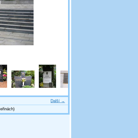
Další →
eřinách)