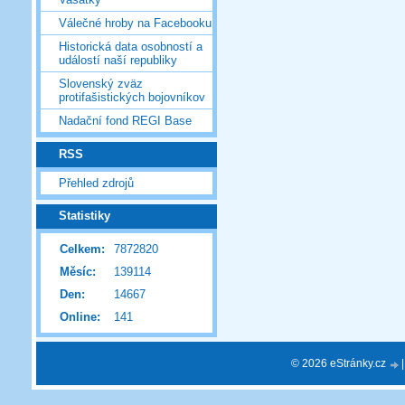
Válečné hroby na Facebooku
Historická data osobností a
událostí naší republiky
Slovenský zväz
protifašistických bojovníkov
Nadační fond REGI Base
RSS
Přehled zdrojů
Statistiky
Celkem:
7872820
Měsíc:
139114
Den:
14667
Online:
141
© 2026 eStránky.cz