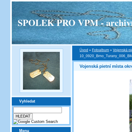
SPOLEK PRO VPM - archivní v
Úvod
»
Fotoalbum
»
Vojenská pi
10_0920_Brno_Turany_006_B
Vojenská pietní místa ok
Vyhledat
Menu