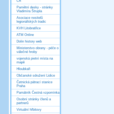
ČR
Pamětní desky - stránky
Vladimíra Štrupla
Asociace nositelů
legionářských tradic
KVH Litobratřice
ATM Online
Dolin history web
Ministerstvo obrany - péče o
válečné hroby
vojenská pietní místa na
mapě
Hloubkaři
Občanské sdružení Lidice
Četnická pátrací stanice
Praha
Památník Čestná vzpomínka
Osobní stránky členů a
partnerů
Virtuální hřbitovy