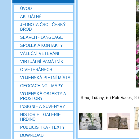
ÚVOD
AKTUÁLNĚ
JEDNOTA ČSOL ČESKÝ
BROD
SEARCH - LANGUAGE
SPOLEK A KONTAKTY
VÁLEČNÍ VETERÁNI
VIRTUÁLNÍ PAMÁTNÍK
O VETERÁNECH
VOJENSKÁ PIETNÍ MÍSTA
GEOCACHING - MAPY
VOJENSKÉ OBJEKTY A
Brno, Tuřany, (c) Petr Vacek, 8.
PROSTORY
INSIGNIE A SUVENYRY
HISTORIE - GALERIE
HRDINŮ
PUBLICISTIKA - TEXTY
DOWNLOAD