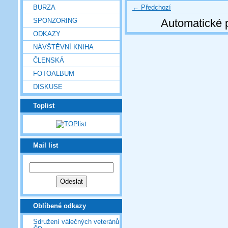
← Předchozí
BURZA
SPONZORING
Automatické 
ODKAZY
NÁVŠTĚVNÍ KNIHA
ČLENSKÁ
FOTOALBUM
DISKUSE
Toplist
Mail list
Oblíbené odkazy
Sdružení válečných veteránů