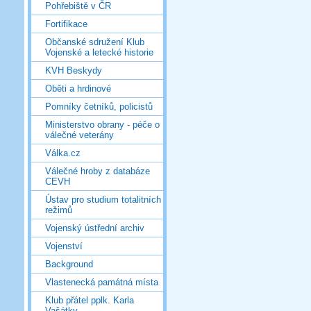
Pohřebiště v ČR
Fortifikace
Občanské sdružení Klub
Vojenské a letecké historie
KVH Beskydy
Oběti a hrdinové
Pomníky četníků, policistů
Ministerstvo obrany - péče o
válečné veterány
Válka.cz
Válečné hroby z databáze
CEVH
Ústav pro studium totalitních
režimů
Vojenský ústřední archiv
Vojenství
Background
Vlastenecká památná místa
Klub přátel pplk. Karla
Vašátky