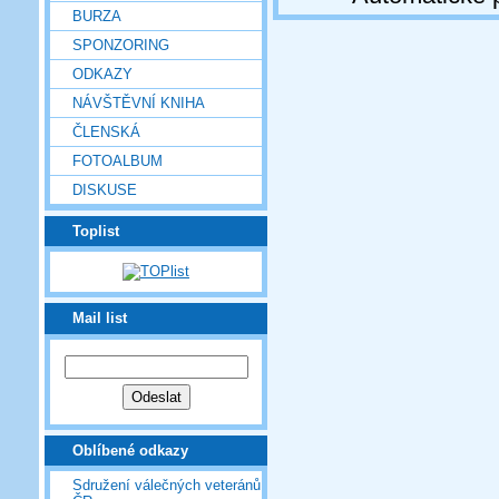
BURZA
SPONZORING
ODKAZY
NÁVŠTĚVNÍ KNIHA
ČLENSKÁ
FOTOALBUM
DISKUSE
Toplist
Mail list
Oblíbené odkazy
Sdružení válečných veteránů