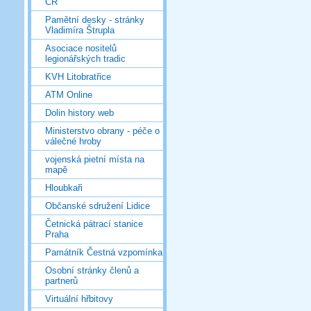
ČR
Pamětní desky - stránky
Vladimíra Štrupla
Asociace nositelů
legionářských tradic
KVH Litobratřice
ATM Online
Dolin history web
Ministerstvo obrany - péče o
válečné hroby
vojenská pietní místa na
mapě
Hloubkaři
Občanské sdružení Lidice
Četnická pátrací stanice
Praha
Památník Čestná vzpomínka
Osobní stránky členů a
partnerů
Virtuální hřbitovy