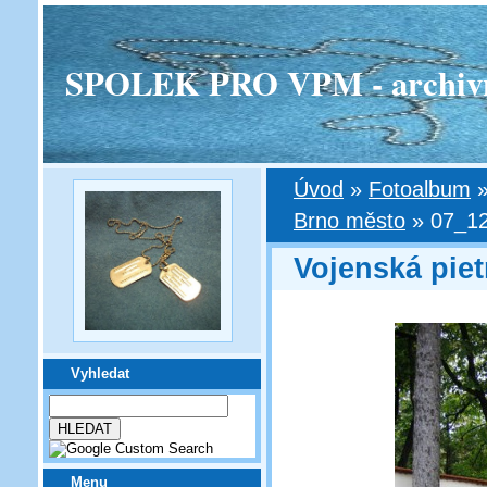
SPOLEK PRO VPM - archivní v
Úvod
»
Fotoalbum
Brno město
»
07_1
Vojenská pie
Vyhledat
Menu