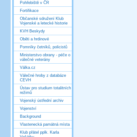
Pohřebiště v ČR
Fortifikace
Občanské sdružení Klub
Vojenské a letecké historie
KVH Beskydy
Oběti a hrdinové
Pomníky četníků, policistů
Ministerstvo obrany - péče o
válečné veterány
Válka.cz
Válečné hroby z databáze
CEVH
Ústav pro studium totalitních
režimů
Vojenský ústřední archiv
Vojenství
Background
Vlastenecká památná místa
Klub přátel pplk. Karla
Vašátky