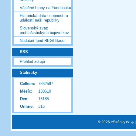
Válečné hroby na Facebooku
Historická data osobností a
událostí naší republiky
Slovenský zväz
protifašistických bojovníkov
Nadační fond REGI Base
RSS
Přehled zdrojů
Statistiky
Celkem:
7862597
Měsíc:
130610
Den:
13185
Online:
316
© 2026 eStránky.cz