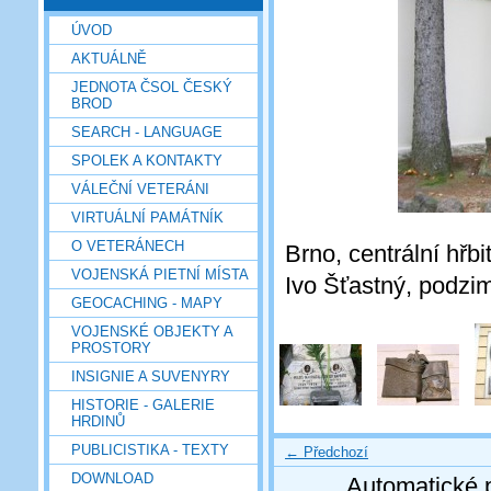
ÚVOD
AKTUÁLNĚ
JEDNOTA ČSOL ČESKÝ
BROD
SEARCH - LANGUAGE
SPOLEK A KONTAKTY
VÁLEČNÍ VETERÁNI
VIRTUÁLNÍ PAMÁTNÍK
O VETERÁNECH
Brno, centrální hřbi
VOJENSKÁ PIETNÍ MÍSTA
Ivo Šťastný, podzi
GEOCACHING - MAPY
VOJENSKÉ OBJEKTY A
PROSTORY
INSIGNIE A SUVENYRY
HISTORIE - GALERIE
HRDINŮ
PUBLICISTIKA - TEXTY
← Předchozí
DOWNLOAD
Automatické 