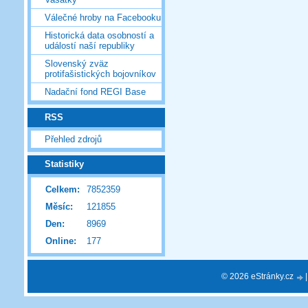
Válečné hroby na Facebooku
Historická data osobností a
událostí naší republiky
Slovenský zväz
protifašistických bojovníkov
Nadační fond REGI Base
RSS
Přehled zdrojů
Statistiky
Celkem:
7852359
Měsíc:
121855
Den:
8969
Online:
177
© 2026 eStránky.cz