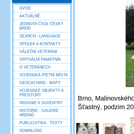
ÚVOD
AKTUÁLNĚ
JEDNOTA ČSOL ČESKÝ
BROD
SEARCH - LANGUAGE
SPOLEK A KONTAKTY
VÁLEČNÍ VETERÁNI
VIRTUÁLNÍ PAMÁTNÍK
O VETERÁNECH
VOJENSKÁ PIETNÍ MÍSTA
GEOCACHING - MAPY
VOJENSKÉ OBJEKTY A
PROSTORY
Brno, Malinovského
INSIGNIE A SUVENYRY
Šťastný, podzim 2
HISTORIE - GALERIE
HRDINŮ
PUBLICISTIKA - TEXTY
DOWNLOAD