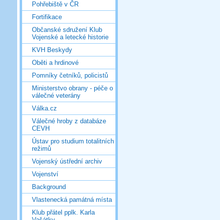
Pohřebiště v ČR
Fortifikace
Občanské sdružení Klub
Vojenské a letecké historie
KVH Beskydy
Oběti a hrdinové
Pomníky četníků, policistů
Ministerstvo obrany - péče o
válečné veterány
Válka.cz
Válečné hroby z databáze
CEVH
Ústav pro studium totalitních
režimů
Vojenský ústřední archiv
Vojenství
Background
Vlastenecká památná místa
Klub přátel pplk. Karla
Vašátky