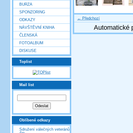
BURZA
SPONZORING
← Předchozí
ODKAZY
Automatické 
NÁVŠTĚVNÍ KNIHA
ČLENSKÁ
FOTOALBUM
DISKUSE
Toplist
Mail list
Oblíbené odkazy
Sdružení válečných veteránů