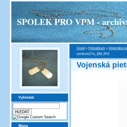
SPOLEK PRO VPM - archivní v
Úvod
»
Fotoalbum
»
Vojenská pi
centrum27a_BM.JPG
Vojenská pie
Vyhledat
Menu