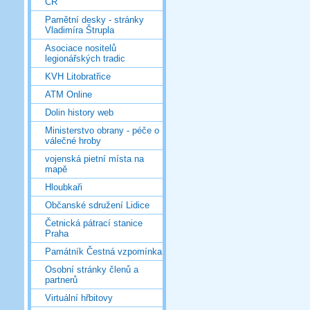
ČR
Pamětní desky - stránky
Vladimíra Štrupla
Asociace nositelů
legionářských tradic
KVH Litobratřice
ATM Online
Dolin history web
Ministerstvo obrany - péče o
válečné hroby
vojenská pietní místa na
mapě
Hloubkaři
Občanské sdružení Lidice
Četnická pátrací stanice
Praha
Památník Čestná vzpomínka
Osobní stránky členů a
partnerů
Virtuální hřbitovy