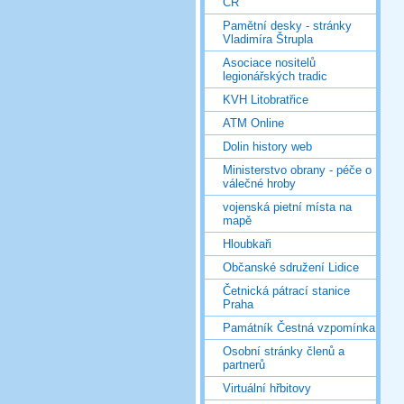
ČR
Pamětní desky - stránky
Vladimíra Štrupla
Asociace nositelů
legionářských tradic
KVH Litobratřice
ATM Online
Dolin history web
Ministerstvo obrany - péče o
válečné hroby
vojenská pietní místa na
mapě
Hloubkaři
Občanské sdružení Lidice
Četnická pátrací stanice
Praha
Památník Čestná vzpomínka
Osobní stránky členů a
partnerů
Virtuální hřbitovy