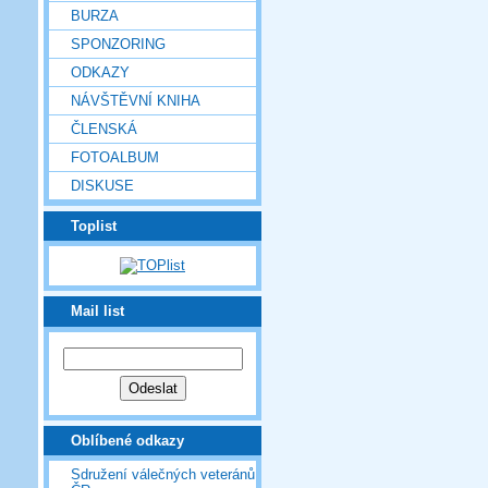
BURZA
SPONZORING
ODKAZY
NÁVŠTĚVNÍ KNIHA
ČLENSKÁ
FOTOALBUM
DISKUSE
Toplist
Mail list
Oblíbené odkazy
Sdružení válečných veteránů