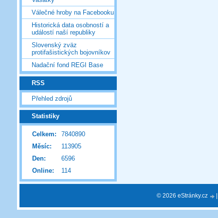
Válečné hroby na Facebooku
Historická data osobností a
událostí naší republiky
Slovenský zväz
protifašistických bojovníkov
Nadační fond REGI Base
RSS
Přehled zdrojů
Statistiky
Celkem:
7840890
Měsíc:
113905
Den:
6596
Online:
114
© 2026 eStránky.cz