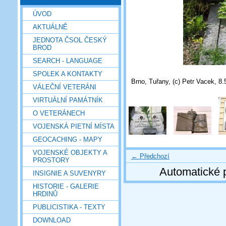
ÚVOD
AKTUÁLNĚ
JEDNOTA ČSOL ČESKÝ
BROD
SEARCH - LANGUAGE
SPOLEK A KONTAKTY
Brno, Tuřany, (c) Petr Vacek, 8.
VÁLEČNÍ VETERÁNI
VIRTUÁLNÍ PAMÁTNÍK
O VETERÁNECH
VOJENSKÁ PIETNÍ MÍSTA
GEOCACHING - MAPY
VOJENSKÉ OBJEKTY A
← Předchozí
PROSTORY
Automatické 
INSIGNIE A SUVENYRY
HISTORIE - GALERIE
HRDINŮ
PUBLICISTIKA - TEXTY
DOWNLOAD