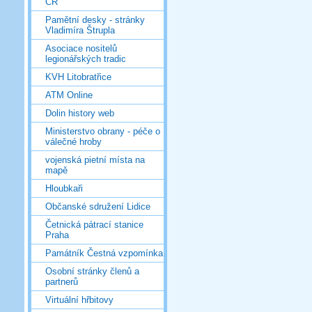
ČR
Pamětní desky - stránky
Vladimíra Štrupla
Asociace nositelů
legionářských tradic
KVH Litobratřice
ATM Online
Dolin history web
Ministerstvo obrany - péče o
válečné hroby
vojenská pietní místa na
mapě
Hloubkaři
Občanské sdružení Lidice
Četnická pátrací stanice
Praha
Památník Čestná vzpomínka
Osobní stránky členů a
partnerů
Virtuální hřbitovy