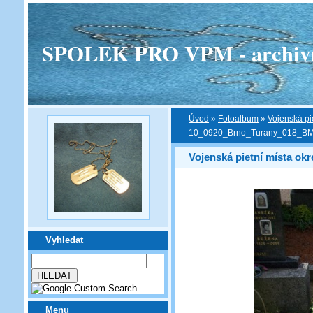
SPOLEK PRO VPM - archivní v
Úvod
»
Fotoalbum
»
Vojenská pi
10_0920_Brno_Turany_018_B
Vojenská pietní místa ok
Vyhledat
Menu