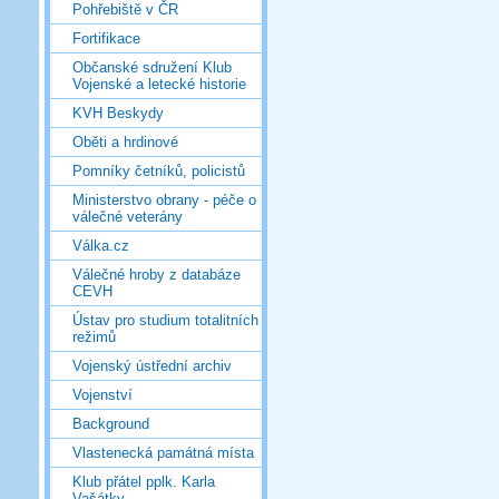
Pohřebiště v ČR
Fortifikace
Občanské sdružení Klub
Vojenské a letecké historie
KVH Beskydy
Oběti a hrdinové
Pomníky četníků, policistů
Ministerstvo obrany - péče o
válečné veterány
Válka.cz
Válečné hroby z databáze
CEVH
Ústav pro studium totalitních
režimů
Vojenský ústřední archiv
Vojenství
Background
Vlastenecká památná místa
Klub přátel pplk. Karla
Vašátky