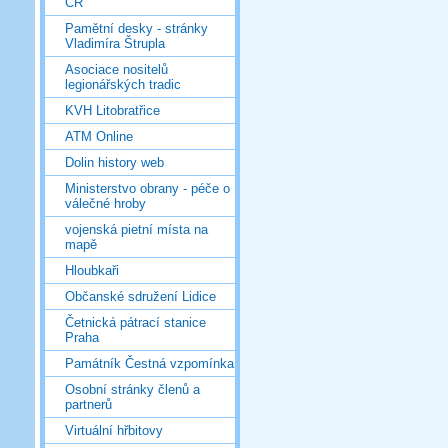
ČR
Pamětní desky - stránky
Vladimíra Štrupla
Asociace nositelů
legionářských tradic
KVH Litobratřice
ATM Online
Dolin history web
Ministerstvo obrany - péče o
válečné hroby
vojenská pietní místa na
mapě
Hloubkaři
Občanské sdružení Lidice
Četnická pátrací stanice
Praha
Památník Čestná vzpomínka
Osobní stránky členů a
partnerů
Virtuální hřbitovy