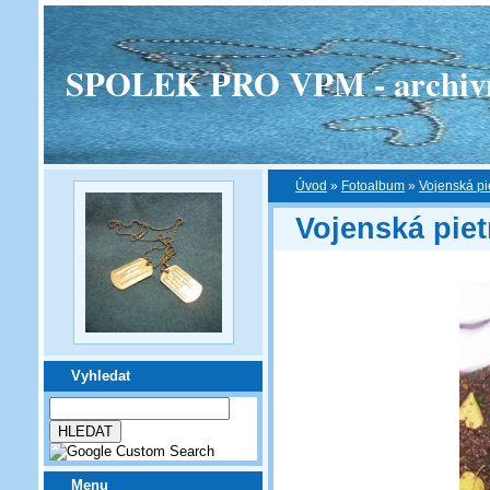
SPOLEK PRO VPM - archivní v
Úvod
»
Fotoalbum
»
Vojenská pi
Vojenská pie
Vyhledat
Menu