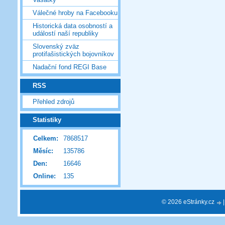
Válečné hroby na Facebooku
Historická data osobností a
událostí naší republiky
Slovenský zväz
protifašistických bojovníkov
Nadační fond REGI Base
RSS
Přehled zdrojů
Statistiky
Celkem:
7868517
Měsíc:
135786
Den:
16646
Online:
135
© 2026 eStránky.cz