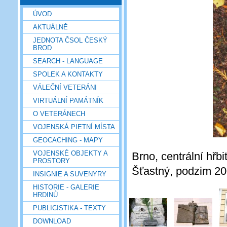
ÚVOD
AKTUÁLNĚ
JEDNOTA ČSOL ČESKÝ
BROD
SEARCH - LANGUAGE
SPOLEK A KONTAKTY
VÁLEČNÍ VETERÁNI
VIRTUÁLNÍ PAMÁTNÍK
O VETERÁNECH
VOJENSKÁ PIETNÍ MÍSTA
GEOCACHING - MAPY
VOJENSKÉ OBJEKTY A
Brno, centrální hřbi
PROSTORY
Šťastný, podzim 2
INSIGNIE A SUVENYRY
HISTORIE - GALERIE
HRDINŮ
PUBLICISTIKA - TEXTY
DOWNLOAD