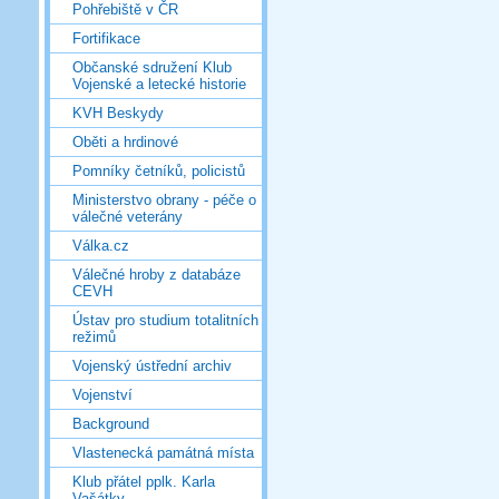
Pohřebiště v ČR
Fortifikace
Občanské sdružení Klub
Vojenské a letecké historie
KVH Beskydy
Oběti a hrdinové
Pomníky četníků, policistů
Ministerstvo obrany - péče o
válečné veterány
Válka.cz
Válečné hroby z databáze
CEVH
Ústav pro studium totalitních
režimů
Vojenský ústřední archiv
Vojenství
Background
Vlastenecká památná místa
Klub přátel pplk. Karla
Vašátky