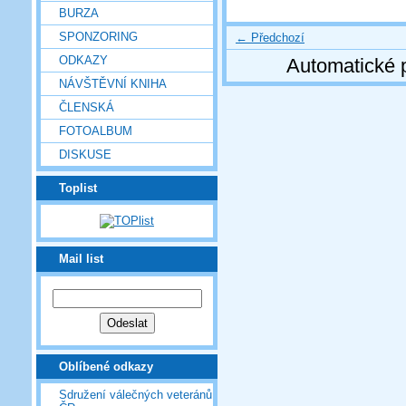
BURZA
SPONZORING
← Předchozí
ODKAZY
Automatické 
NÁVŠTĚVNÍ KNIHA
ČLENSKÁ
FOTOALBUM
DISKUSE
Toplist
Mail list
Oblíbené odkazy
Sdružení válečných veteránů