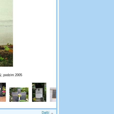
tný, podzim 2005
Další →