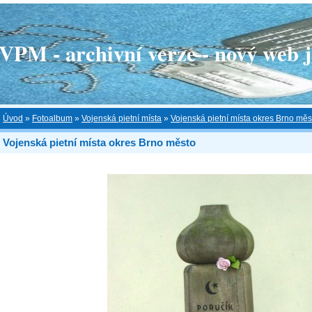
 - archivní verze - nový web je
Úvod
»
Fotoalbum
»
Vojenská pietní místa
»
Vojenská pietní místa okres Brno měs
Vojenská pietní místa okres Brno město