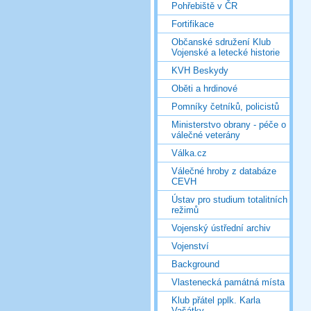
Pohřebiště v ČR
Fortifikace
Občanské sdružení Klub
Vojenské a letecké historie
KVH Beskydy
Oběti a hrdinové
Pomníky četníků, policistů
Ministerstvo obrany - péče o
válečné veterány
Válka.cz
Válečné hroby z databáze
CEVH
Ústav pro studium totalitních
režimů
Vojenský ústřední archiv
Vojenství
Background
Vlastenecká památná místa
Klub přátel pplk. Karla
Vašátky