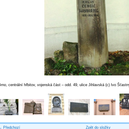
rno, centrální hřbitov, vojenská část – odd. 49, ulice Jihlavská (c) Ivo Šťas
← Předchozí
Zpět do složky