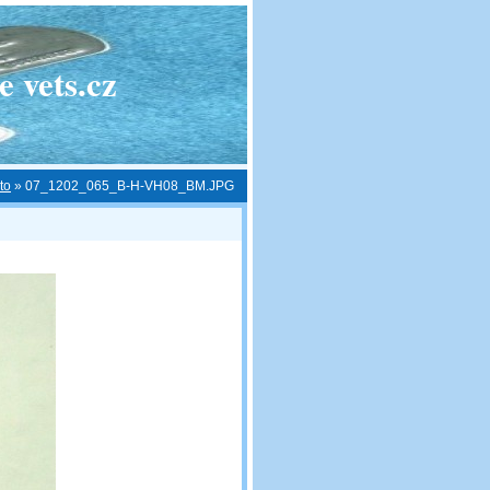
 vets.cz
to
»
07_1202_065_B-H-VH08_BM.JPG