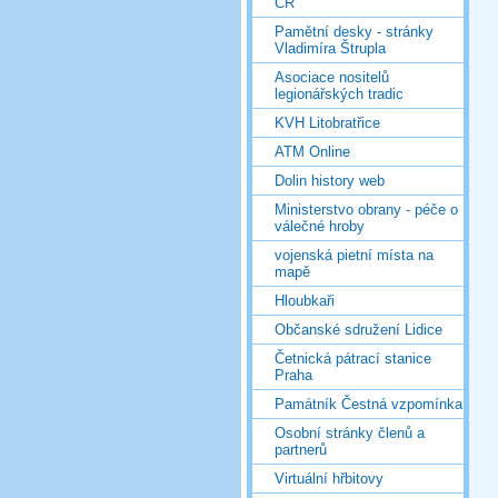
ČR
Pamětní desky - stránky
Vladimíra Štrupla
Asociace nositelů
legionářských tradic
KVH Litobratřice
ATM Online
Dolin history web
Ministerstvo obrany - péče o
válečné hroby
vojenská pietní místa na
mapě
Hloubkaři
Občanské sdružení Lidice
Četnická pátrací stanice
Praha
Památník Čestná vzpomínka
Osobní stránky členů a
partnerů
Virtuální hřbitovy