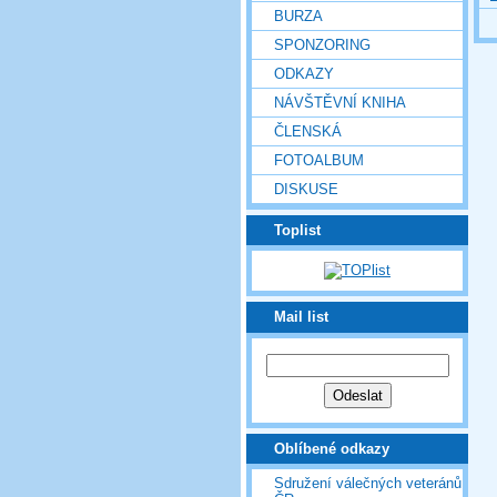
BURZA
SPONZORING
ODKAZY
NÁVŠTĚVNÍ KNIHA
ČLENSKÁ
FOTOALBUM
DISKUSE
Toplist
Mail list
Oblíbené odkazy
Sdružení válečných veteránů