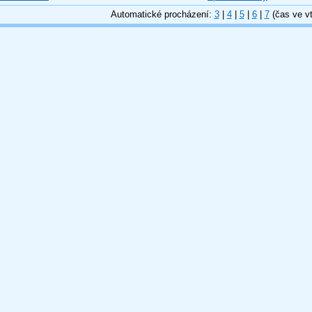
Automatické procházení:
3
|
4
|
5
|
6
|
7
(čas ve vt