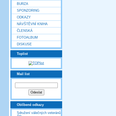
BURZA
SPONZORING
ODKAZY
NÁVŠTĚVNÍ KNIHA
ČLENSKÁ
FOTOALBUM
DISKUSE
Toplist
Mail list
Oblíbené odkazy
Sdružení válečných veteránů