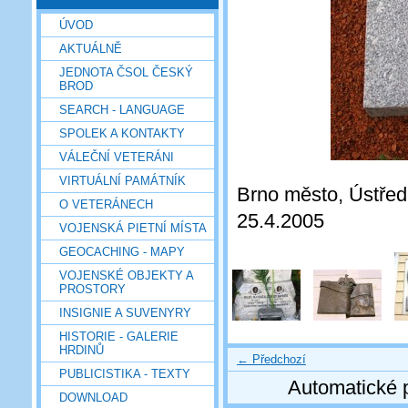
ÚVOD
AKTUÁLNĚ
JEDNOTA ČSOL ČESKÝ
BROD
SEARCH - LANGUAGE
SPOLEK A KONTAKTY
VÁLEČNÍ VETERÁNI
VIRTUÁLNÍ PAMÁTNÍK
Brno město, Ústředn
O VETERÁNECH
25.4.2005
VOJENSKÁ PIETNÍ MÍSTA
GEOCACHING - MAPY
VOJENSKÉ OBJEKTY A
PROSTORY
INSIGNIE A SUVENYRY
HISTORIE - GALERIE
HRDINŮ
← Předchozí
PUBLICISTIKA - TEXTY
Automatické 
DOWNLOAD