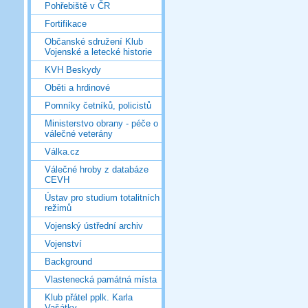
Pohřebiště v ČR
Fortifikace
Občanské sdružení Klub
Vojenské a letecké historie
KVH Beskydy
Oběti a hrdinové
Pomníky četníků, policistů
Ministerstvo obrany - péče o
válečné veterány
Válka.cz
Válečné hroby z databáze
CEVH
Ústav pro studium totalitních
režimů
Vojenský ústřední archiv
Vojenství
Background
Vlastenecká památná místa
Klub přátel pplk. Karla
Vašátky