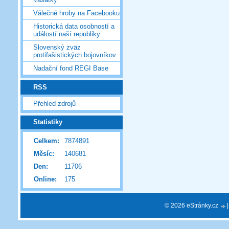
Válečné hroby na Facebooku
Historická data osobností a
událostí naší republiky
Slovenský zväz
protifašistických bojovníkov
Nadační fond REGI Base
RSS
Přehled zdrojů
Statistiky
Celkem:
7874891
Měsíc:
140681
Den:
11706
Online:
175
© 2026 eStránky.cz