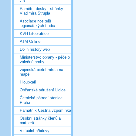
ČR
Pamětní desky - stránky
Vladimíra Štrupla
Asociace nositelů
legionářských tradic
KVH Litobratřice
ATM Online
Dolin history web
Ministerstvo obrany - péče o
válečné hroby
vojenská pietní místa na
mapě
Hloubkaři
Občanské sdružení Lidice
Četnická pátrací stanice
Praha
Památník Čestná vzpomínka
Osobní stránky členů a
partnerů
Virtuální hřbitovy