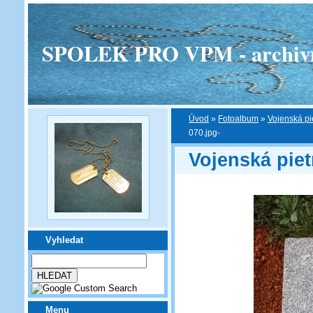
SPOLEK PRO VPM - archivní v
Úvod
»
Fotoalbum
»
Vojenská pi
070.jpg-
Vojenská pie
Vyhledat
Menu