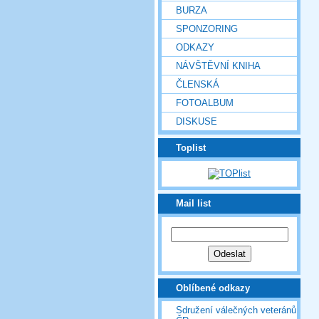
BURZA
SPONZORING
ODKAZY
NÁVŠTĚVNÍ KNIHA
ČLENSKÁ
FOTOALBUM
DISKUSE
Toplist
Mail list
Oblíbené odkazy
Sdružení válečných veteránů