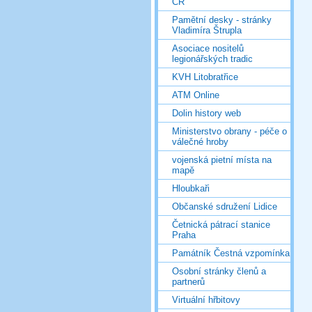
ČR
Pamětní desky - stránky
Vladimíra Štrupla
Asociace nositelů
legionářských tradic
KVH Litobratřice
ATM Online
Dolin history web
Ministerstvo obrany - péče o
válečné hroby
vojenská pietní místa na
mapě
Hloubkaři
Občanské sdružení Lidice
Četnická pátrací stanice
Praha
Památník Čestná vzpomínka
Osobní stránky členů a
partnerů
Virtuální hřbitovy