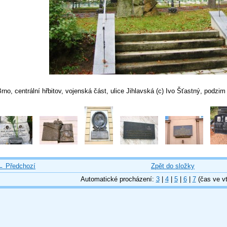
rno, centrální hřbitov, vojenská část, ulice Jihlavská (c) Ivo Šťastný, podzi
← Předchozí
Zpět do složky
Automatické procházení:
3
|
4
|
5
|
6
|
7
(čas ve vt