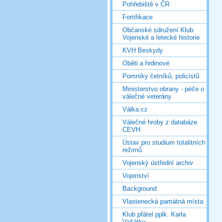
Pohřebiště v ČR
Fortifikace
Občanské sdružení Klub
Vojenské a letecké historie
KVH Beskydy
Oběti a hrdinové
Pomníky četníků, policistů
Ministerstvo obrany - péče o
válečné veterány
Válka.cz
Válečné hroby z databáze
CEVH
Ústav pro studium totalitních
režimů
Vojenský ústřední archiv
Vojenství
Background
Vlastenecká památná místa
Klub přátel pplk. Karla
Vašátky