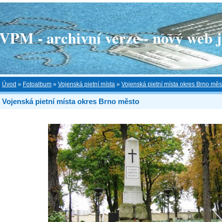
 - archivní verze - nový web je
Úvod
»
Fotoalbum
»
Vojenská pietní místa
»
Vojenská pietní místa okres Brno měs
Vojenská pietní místa okres Brno město