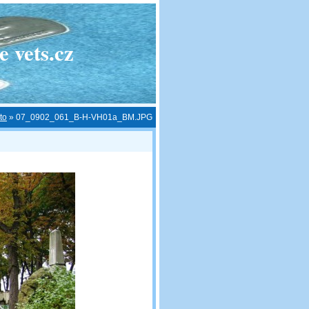
 vets.cz
to
»
07_0902_061_B-H-VH01a_BM.JPG