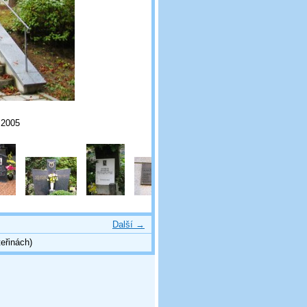
m 2005
Další →
eřinách)