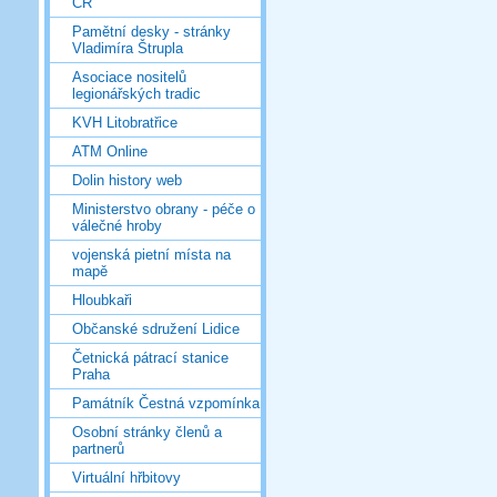
ČR
Pamětní desky - stránky
Vladimíra Štrupla
Asociace nositelů
legionářských tradic
KVH Litobratřice
ATM Online
Dolin history web
Ministerstvo obrany - péče o
válečné hroby
vojenská pietní místa na
mapě
Hloubkaři
Občanské sdružení Lidice
Četnická pátrací stanice
Praha
Památník Čestná vzpomínka
Osobní stránky členů a
partnerů
Virtuální hřbitovy