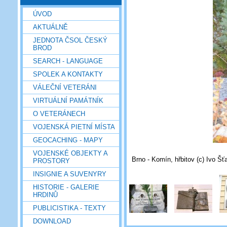
ÚVOD
AKTUÁLNĚ
JEDNOTA ČSOL ČESKÝ
BROD
SEARCH - LANGUAGE
SPOLEK A KONTAKTY
VÁLEČNÍ VETERÁNI
VIRTUÁLNÍ PAMÁTNÍK
O VETERÁNECH
VOJENSKÁ PIETNÍ MÍSTA
GEOCACHING - MAPY
VOJENSKÉ OBJEKTY A
Brno - Komín, hřbitov (c) Ivo Š
PROSTORY
INSIGNIE A SUVENYRY
HISTORIE - GALERIE
HRDINŮ
PUBLICISTIKA - TEXTY
DOWNLOAD