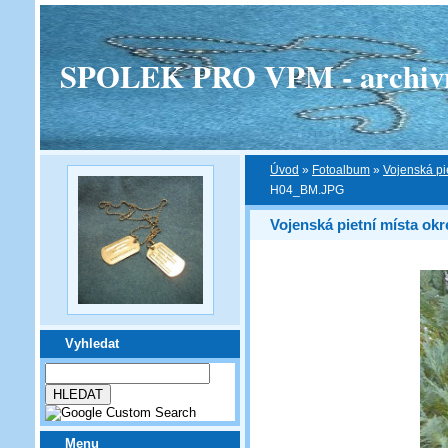
SPOLEK PRO VPM - archivní v
Úvod
»
Fotoalbum
»
Vojenská pi
H04_BM.JPG
Vojenská pietní místa ok
Vyhledat
Menu