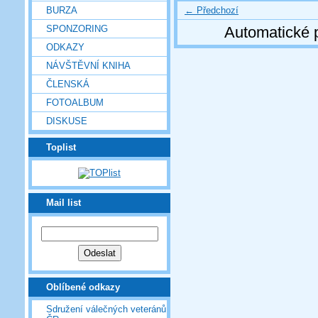
← Předchozí
BURZA
SPONZORING
Automatické 
ODKAZY
NÁVŠTĚVNÍ KNIHA
ČLENSKÁ
FOTOALBUM
DISKUSE
Toplist
Mail list
Oblíbené odkazy
Sdružení válečných veteránů