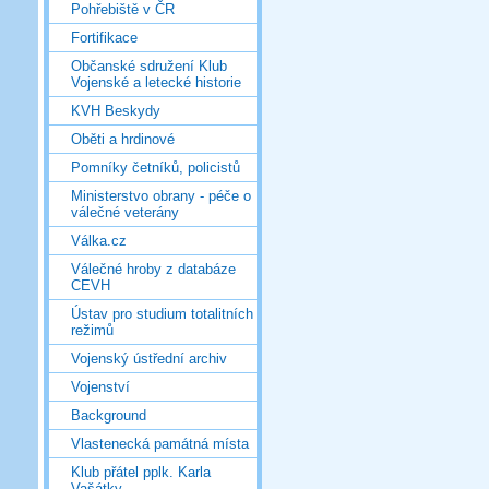
Pohřebiště v ČR
Fortifikace
Občanské sdružení Klub
Vojenské a letecké historie
KVH Beskydy
Oběti a hrdinové
Pomníky četníků, policistů
Ministerstvo obrany - péče o
válečné veterány
Válka.cz
Válečné hroby z databáze
CEVH
Ústav pro studium totalitních
režimů
Vojenský ústřední archiv
Vojenství
Background
Vlastenecká památná místa
Klub přátel pplk. Karla
Vašátky