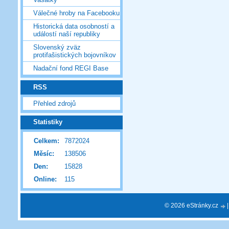
Válečné hroby na Facebooku
Historická data osobností a
událostí naší republiky
Slovenský zväz
protifašistických bojovníkov
Nadační fond REGI Base
RSS
Přehled zdrojů
Statistiky
Celkem:
7872024
Měsíc:
138506
Den:
15828
Online:
115
© 2026 eStránky.cz