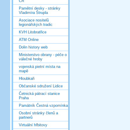
ČR
Pamětní desky - stránky
Vladimíra Štrupla
Asociace nositelů
legionářských tradic
KVH Litobratřice
ATM Online
Dolin history web
Ministerstvo obrany - péče o
válečné hroby
vojenská pietní místa na
mapě
Hloubkaři
Občanské sdružení Lidice
Četnická pátrací stanice
Praha
Památník Čestná vzpomínka
Osobní stránky členů a
partnerů
Virtuální hřbitovy