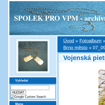
SPOLEK PRO VPM - archivní v
Úvod
»
Fotoalbum
Brno město
»
07_0
Vojenská pie
Vyhledat
Menu