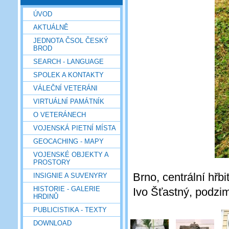
ÚVOD
AKTUÁLNĚ
JEDNOTA ČSOL ČESKÝ
BROD
SEARCH - LANGUAGE
SPOLEK A KONTAKTY
VÁLEČNÍ VETERÁNI
VIRTUÁLNÍ PAMÁTNÍK
O VETERÁNECH
VOJENSKÁ PIETNÍ MÍSTA
GEOCACHING - MAPY
VOJENSKÉ OBJEKTY A
PROSTORY
Brno, centrální hřbi
INSIGNIE A SUVENYRY
HISTORIE - GALERIE
Ivo Šťastný, podzi
HRDINŮ
PUBLICISTIKA - TEXTY
DOWNLOAD