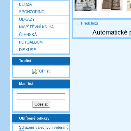
BURZA
SPONZORING
ODKAZY
← Předchozí
NÁVŠTĚVNÍ KNIHA
Automatické 
ČLENSKÁ
FOTOALBUM
DISKUSE
Toplist
Mail list
Oblíbené odkazy
Sdružení válečných veteránů