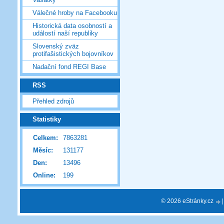
Válečné hroby na Facebooku
Historická data osobností a
událostí naší republiky
Slovenský zväz
protifašistických bojovníkov
Nadační fond REGI Base
RSS
Přehled zdrojů
Statistiky
Celkem:
7863281
Měsíc:
131177
Den:
13496
Online:
199
© 2026 eStránky.cz