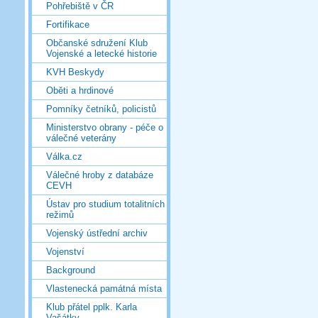
Pohřebiště v ČR
Fortifikace
Občanské sdružení Klub
Vojenské a letecké historie
KVH Beskydy
Oběti a hrdinové
Pomníky četníků, policistů
Ministerstvo obrany - péče o
válečné veterány
Válka.cz
Válečné hroby z databáze
CEVH
Ústav pro studium totalitních
režimů
Vojenský ústřední archiv
Vojenství
Background
Vlastenecká památná místa
Klub přátel pplk. Karla
Vašátky