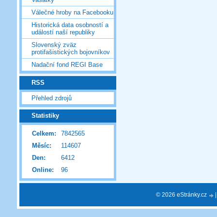
Válečné hroby na Facebooku
Historická data osobností a
událostí naší republiky
Slovenský zväz
protifašistických bojovníkov
Nadační fond REGI Base
RSS
Přehled zdrojů
Statistiky
Celkem:
7842565
Měsíc:
114607
Den:
6412
Online:
96
© 2026 eStránky.cz