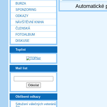
BURZA
Automatické 
SPONZORING
ODKAZY
NÁVŠTĚVNÍ KNIHA
ČLENSKÁ
FOTOALBUM
DISKUSE
Toplist
Mail list
Oblíbené odkazy
Sdružení válečných veteránů