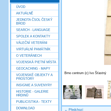
ÚVOD
AKTUÁLNĚ
JEDNOTA ČSOL ČESKÝ
BROD
SEARCH - LANGUAGE
SPOLEK A KONTAKTY
VÁLEČNÍ VETERÁNI
VIRTUÁLNÍ PAMÁTNÍK
O VETERÁNECH
VOJENSKÁ PIETNÍ MÍSTA
GEOCACHING - MAPY
Brno centrum (c) Ivo Šťastný
VOJENSKÉ OBJEKTY A
PROSTORY
INSIGNIE A SUVENYRY
HISTORIE - GALERIE
HRDINŮ
PUBLICISTIKA - TEXTY
DOWNLOAD
← Předchozí