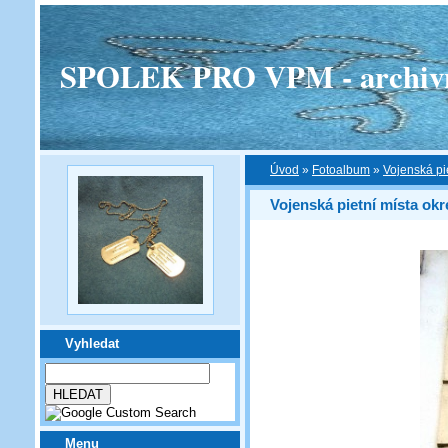
SPOLEK PRO VPM - archivní v
Úvod
»
Fotoalbum
»
Vojenská pi
Vojenská pietní místa ok
Vyhledat
Menu