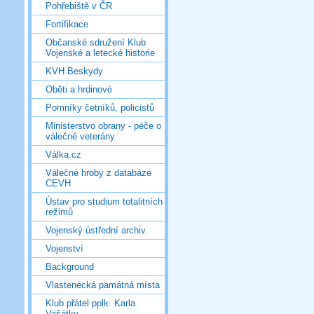
Pohřebiště v ČR
Fortifikace
Občanské sdružení Klub
Vojenské a letecké historie
KVH Beskydy
Oběti a hrdinové
Pomníky četníků, policistů
Ministerstvo obrany - péče o
válečné veterány
Válka.cz
Válečné hroby z databáze
CEVH
Ústav pro studium totalitních
režimů
Vojenský ústřední archiv
Vojenství
Background
Vlastenecká památná místa
Klub přátel pplk. Karla
Vašátky