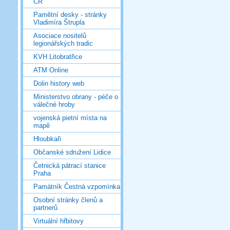
ČR
Pamětní desky - stránky
Vladimíra Štrupla
Asociace nositelů
legionářských tradic
KVH Litobratřice
ATM Online
Dolin history web
Ministerstvo obrany - péče o
válečné hroby
vojenská pietní místa na
mapě
Hloubkaři
Občanské sdružení Lidice
Četnická pátrací stanice
Praha
Památník Čestná vzpomínka
Osobní stránky členů a
partnerů
Virtuální hřbitovy