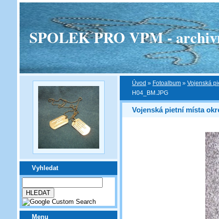
SPOLEK PRO VPM - archivní v
Úvod
»
Fotoalbum
»
Vojenská pi
H04_BM.JPG
Vojenská pietní místa ok
Vyhledat
Menu