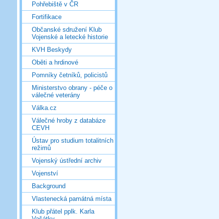
Pohřebiště v ČR
Fortifikace
Občanské sdružení Klub
Vojenské a letecké historie
KVH Beskydy
Oběti a hrdinové
Pomníky četníků, policistů
Ministerstvo obrany - péče o
válečné veterány
Válka.cz
Válečné hroby z databáze
CEVH
Ústav pro studium totalitních
režimů
Vojenský ústřední archiv
Vojenství
Background
Vlastenecká památná místa
Klub přátel pplk. Karla
Vašátky