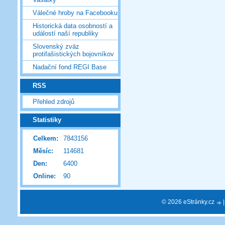
Válečné hroby na Facebooku
Historická data osobností a
událostí naší republiky
Slovenský zväz
protifašistických bojovníkov
Nadační fond REGI Base
RSS
Přehled zdrojů
Statistiky
Celkem:
7843156
Měsíc:
114681
Den:
6400
Online:
90
© 2026 eStránky.cz