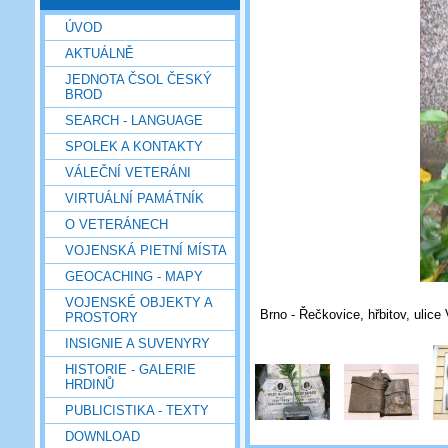
ÚVOD
AKTUÁLNĚ
JEDNOTA ČSOL ČESKÝ
BROD
SEARCH - LANGUAGE
SPOLEK A KONTAKTY
VÁLEČNÍ VETERÁNI
VIRTUÁLNÍ PAMÁTNÍK
O VETERÁNECH
VOJENSKÁ PIETNÍ MÍSTA
GEOCACHING - MAPY
VOJENSKÉ OBJEKTY A
Brno - Řečkovice, hřbitov, ulic
PROSTORY
INSIGNIE A SUVENYRY
HISTORIE - GALERIE
HRDINŮ
PUBLICISTIKA - TEXTY
DOWNLOAD