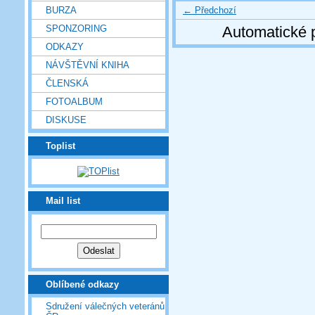
← Předchozí
BURZA
SPONZORING
Automatické 
ODKAZY
NÁVŠTĚVNÍ KNIHA
ČLENSKÁ
FOTOALBUM
DISKUSE
Toplist
Mail list
Oblíbené odkazy
Sdružení válečných veteránů