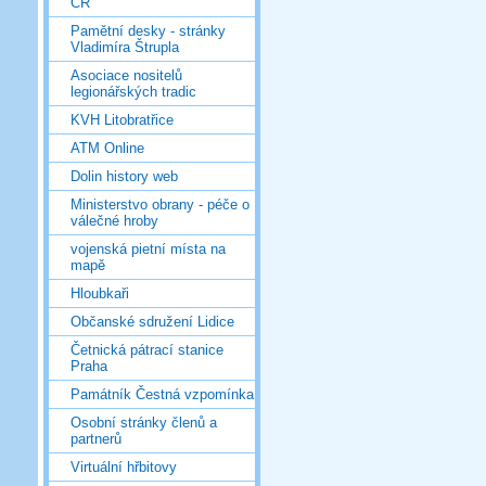
ČR
Pamětní desky - stránky
Vladimíra Štrupla
Asociace nositelů
legionářských tradic
KVH Litobratřice
ATM Online
Dolin history web
Ministerstvo obrany - péče o
válečné hroby
vojenská pietní místa na
mapě
Hloubkaři
Občanské sdružení Lidice
Četnická pátrací stanice
Praha
Památník Čestná vzpomínka
Osobní stránky členů a
partnerů
Virtuální hřbitovy