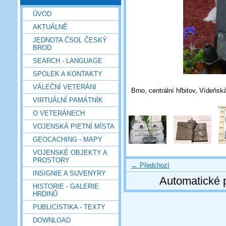
ÚVOD
AKTUÁLNĚ
JEDNOTA ČSOL ČESKÝ
BROD
SEARCH - LANGUAGE
SPOLEK A KONTAKTY
VÁLEČNÍ VETERÁNI
Brno, centrální hřbitov, Vídeňsk
VIRTUÁLNÍ PAMÁTNÍK
O VETERÁNECH
VOJENSKÁ PIETNÍ MÍSTA
GEOCACHING - MAPY
VOJENSKÉ OBJEKTY A
PROSTORY
← Předchozí
INSIGNIE A SUVENYRY
Automatické 
HISTORIE - GALERIE
HRDINŮ
PUBLICISTIKA - TEXTY
DOWNLOAD