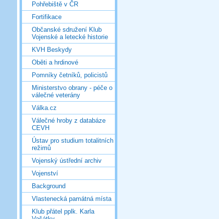
Pohřebiště v ČR
Fortifikace
Občanské sdružení Klub
Vojenské a letecké historie
KVH Beskydy
Oběti a hrdinové
Pomníky četníků, policistů
Ministerstvo obrany - péče o
válečné veterány
Válka.cz
Válečné hroby z databáze
CEVH
Ústav pro studium totalitních
režimů
Vojenský ústřední archiv
Vojenství
Background
Vlastenecká památná místa
Klub přátel pplk. Karla
Vašátky