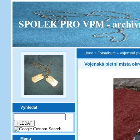
SPOLEK PRO VPM - archivní v
Úvod
»
Fotoalbum
»
Vojenská pi
Vojenská pietní místa ok
Vyhledat
Menu