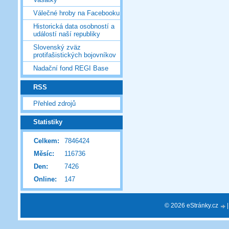
Válečné hroby na Facebooku
Historická data osobností a
událostí naší republiky
Slovenský zväz
protifašistických bojovníkov
Nadační fond REGI Base
RSS
Přehled zdrojů
Statistiky
Celkem:
7846424
Měsíc:
116736
Den:
7426
Online:
147
© 2026 eStránky.cz