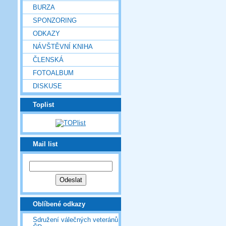
BURZA
SPONZORING
ODKAZY
NÁVŠTĚVNÍ KNIHA
ČLENSKÁ
FOTOALBUM
DISKUSE
Toplist
Mail list
Oblíbené odkazy
Sdružení válečných veteránů