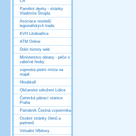
ČR
Pamětní desky - stránky
Vladimíra Štrupla
Asociace nositelů
legionářských tradic
KVH Litobratřice
ATM Online
Dolin history web
Ministerstvo obrany - péče o
válečné hroby
vojenská pietní místa na
mapě
Hloubkaři
Občanské sdružení Lidice
Četnická pátrací stanice
Praha
Památník Čestná vzpomínka
Osobní stránky členů a
partnerů
Virtuální hřbitovy