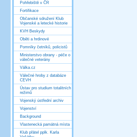
Pohřebiště v ČR
Fortifikace
Občanské sdružení Klub
Vojenské a letecké historie
KVH Beskydy
Oběti a hrdinové
Pomníky četníků, policistů
Ministerstvo obrany - péče o
válečné veterány
Válka.cz
Válečné hroby z databáze
CEVH
Ústav pro studium totalitních
režimů
Vojenský ústřední archiv
Vojenství
Background
Vlastenecká památná místa
Klub přátel pplk. Karla
Vašátky