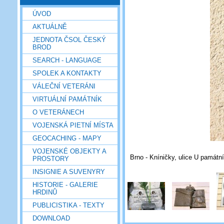
ÚVOD
AKTUÁLNĚ
JEDNOTA ČSOL ČESKÝ
BROD
SEARCH - LANGUAGE
SPOLEK A KONTAKTY
VÁLEČNÍ VETERÁNI
VIRTUÁLNÍ PAMÁTNÍK
O VETERÁNECH
VOJENSKÁ PIETNÍ MÍSTA
GEOCACHING - MAPY
VOJENSKÉ OBJEKTY A
Brno - Kníničky, ulice U památn
PROSTORY
INSIGNIE A SUVENYRY
HISTORIE - GALERIE
HRDINŮ
PUBLICISTIKA - TEXTY
DOWNLOAD