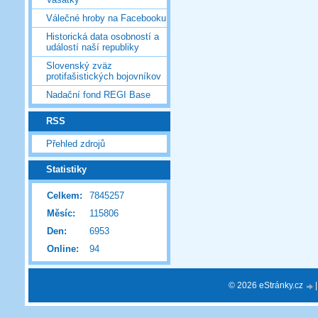
Válečné hroby na Facebooku
Historická data osobností a
událostí naší republiky
Slovenský zväz
protifašistických bojovníkov
Nadační fond REGI Base
RSS
Přehled zdrojů
Statistiky
Celkem:
7845257
Měsíc:
115806
Den:
6953
Online:
94
© 2026 eStránky.cz