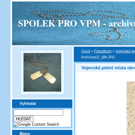
SPOLEK PRO VPM - archivní v
Úvod
»
Fotoalbum
»
Vojenská pi
Knínicky02_BM.JPG
Vojenská pietní místa ok
Vyhledat
Menu