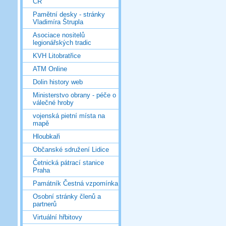
ČR
Pamětní desky - stránky
Vladimíra Štrupla
Asociace nositelů
legionářských tradic
KVH Litobratřice
ATM Online
Dolin history web
Ministerstvo obrany - péče o
válečné hroby
vojenská pietní místa na
mapě
Hloubkaři
Občanské sdružení Lidice
Četnická pátrací stanice
Praha
Památník Čestná vzpomínka
Osobní stránky členů a
partnerů
Virtuální hřbitovy