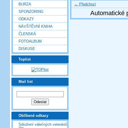
← Předchozí
BURZA
SPONZORING
Automatické 
ODKAZY
NÁVŠTĚVNÍ KNIHA
ČLENSKÁ
FOTOALBUM
DISKUSE
Toplist
Mail list
Oblíbené odkazy
Sdružení válečných veteránů