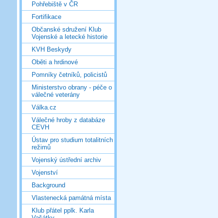
Pohřebiště v ČR
Fortifikace
Občanské sdružení Klub
Vojenské a letecké historie
KVH Beskydy
Oběti a hrdinové
Pomníky četníků, policistů
Ministerstvo obrany - péče o
válečné veterány
Válka.cz
Válečné hroby z databáze
CEVH
Ústav pro studium totalitních
režimů
Vojenský ústřední archiv
Vojenství
Background
Vlastenecká památná místa
Klub přátel pplk. Karla
Vašátky