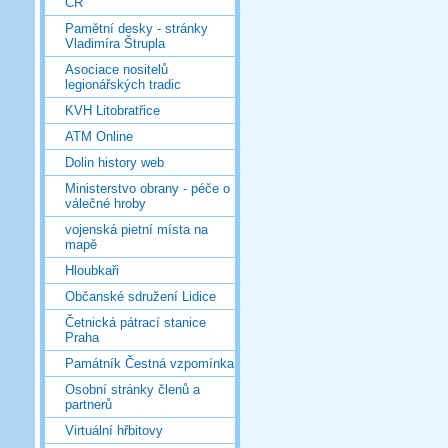
ČR
Pamětní desky - stránky
Vladimíra Štrupla
Asociace nositelů
legionářských tradic
KVH Litobratřice
ATM Online
Dolin history web
Ministerstvo obrany - péče o
válečné hroby
vojenská pietní místa na
mapě
Hloubkaři
Občanské sdružení Lidice
Četnická pátrací stanice
Praha
Památník Čestná vzpomínka
Osobní stránky členů a
partnerů
Virtuální hřbitovy