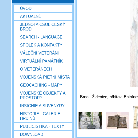
ÚVOD
AKTUÁLNĚ
JEDNOTA ČSOL ČESKÝ
BROD
SEARCH - LANGUAGE
SPOLEK A KONTAKTY
VÁLEČNÍ VETERÁNI
VIRTUÁLNÍ PAMÁTNÍK
O VETERÁNECH
VOJENSKÁ PIETNÍ MÍSTA
GEOCACHING - MAPY
VOJENSKÉ OBJEKTY A
Brno - Židenice, hřbitov, Balbín
PROSTORY
INSIGNIE A SUVENYRY
HISTORIE - GALERIE
HRDINŮ
PUBLICISTIKA - TEXTY
DOWNLOAD