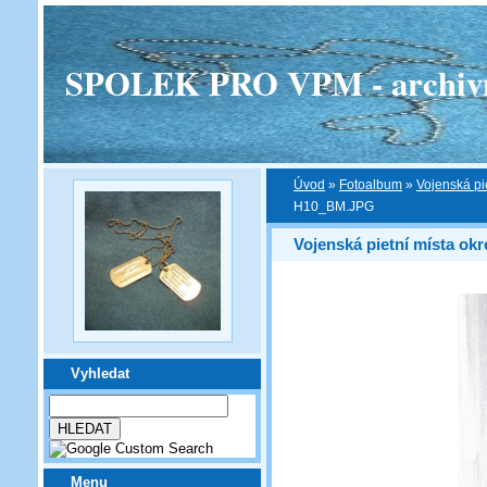
SPOLEK PRO VPM - archivní v
Úvod
»
Fotoalbum
»
Vojenská pi
H10_BM.JPG
Vojenská pietní místa ok
Vyhledat
Menu