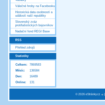
Válečné hroby na Facebooku
Historická data osobností a
událostí naší republiky
Slovenský zväz
protifašistických bojovníkov
Nadační fond REGI Base
RSS
Přehled zdrojů
Statistiky
Celkem:
7869583
Měsíc:
136584
Den:
16489
Online:
131
© 2026 eStránky.cz