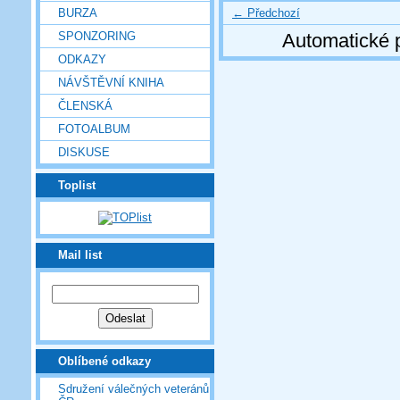
← Předchozí
BURZA
SPONZORING
Automatické 
ODKAZY
NÁVŠTĚVNÍ KNIHA
ČLENSKÁ
FOTOALBUM
DISKUSE
Toplist
Mail list
Oblíbené odkazy
Sdružení válečných veteránů