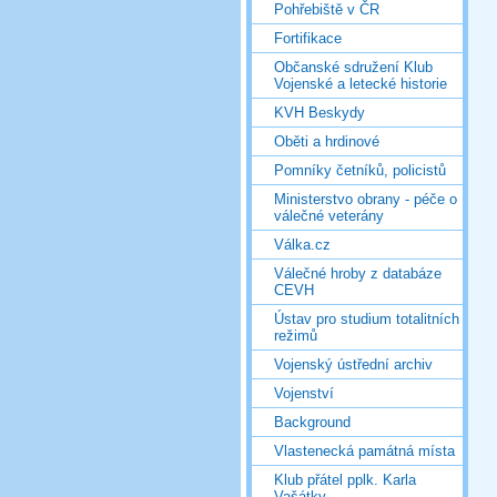
Pohřebiště v ČR
Fortifikace
Občanské sdružení Klub
Vojenské a letecké historie
KVH Beskydy
Oběti a hrdinové
Pomníky četníků, policistů
Ministerstvo obrany - péče o
válečné veterány
Válka.cz
Válečné hroby z databáze
CEVH
Ústav pro studium totalitních
režimů
Vojenský ústřední archiv
Vojenství
Background
Vlastenecká památná místa
Klub přátel pplk. Karla
Vašátky