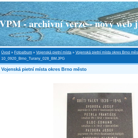
 - archivní verze - nový web je
Úvod
»
Fotoalbum
»
Vojenská pietní místa
»
Vojenská pietní místa okres Brno měs
10_0920_Brno_Turany_028_BM.JPG
Vojenská pietní místa okres Brno město