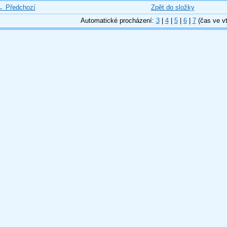
← Předchozí
Zpět do složky
Automatické procházení:
3
|
4
|
5
|
6
|
7
(čas ve vt