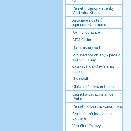
ČR
Pamětní desky - stránky
Vladimíra Štrupla
Asociace nositelů
legionářských tradic
KVH Litobratřice
ATM Online
Dolin history web
Ministerstvo obrany - péče o
válečné hroby
vojenská pietní místa na
mapě
Hloubkaři
Občanské sdružení Lidice
Četnická pátrací stanice
Praha
Památník Čestná vzpomínka
Osobní stránky členů a
partnerů
Virtuální hřbitovy