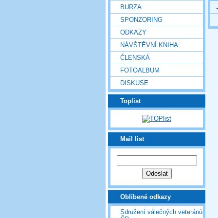
BURZA
SPONZORING
ODKAZY
NÁVŠTĚVNÍ KNIHA
ČLENSKÁ
FOTOALBUM
DISKUSE
Toplist
Mail list
Oblíbené odkazy
Sdružení válečných veteránů