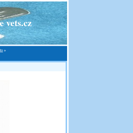
 vets.cz
to
»