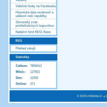
Válečné hroby na Facebooku
Historická data osobností a
událostí naší republiky
Slovenský zväz
protifašistických bojovníkov
Nadační fond REGI Base
RSS
Přehled zdrojů
Statistiky
Celkem:
7859412
Měsíc:
127821
Den:
11555
Online:
371
© 2026 eStránky.cz