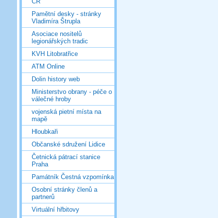
ČR
Pamětní desky - stránky
Vladimíra Štrupla
Asociace nositelů
legionářských tradic
KVH Litobratřice
ATM Online
Dolin history web
Ministerstvo obrany - péče o
válečné hroby
vojenská pietní místa na
mapě
Hloubkaři
Občanské sdružení Lidice
Četnická pátrací stanice
Praha
Památník Čestná vzpomínka
Osobní stránky členů a
partnerů
Virtuální hřbitovy