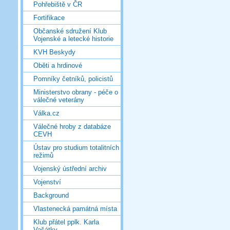
Pohřebiště v ČR
Fortifikace
Občanské sdružení Klub
Vojenské a letecké historie
KVH Beskydy
Oběti a hrdinové
Pomníky četníků, policistů
Ministerstvo obrany - péče o
válečné veterány
Válka.cz
Válečné hroby z databáze
CEVH
Ústav pro studium totalitních
režimů
Vojenský ústřední archiv
Vojenství
Background
Vlastenecká památná místa
Klub přátel pplk. Karla
Vašátky