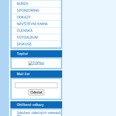
BURZA
SPONZORING
ODKAZY
NÁVŠTĚVNÍ KNIHA
ČLENSKÁ
FOTOALBUM
DISKUSE
Toplist
Mail list
Oblíbené odkazy
Sdružení válečných veteránů