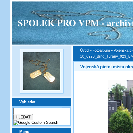
SPOLEK PRO VPM - archivní v
Úvod
»
Fotoalbum
»
Vojenská pi
10_0920_Brno_Turany_023_B
Vojenská pietní místa ok
Vyhledat
Menu