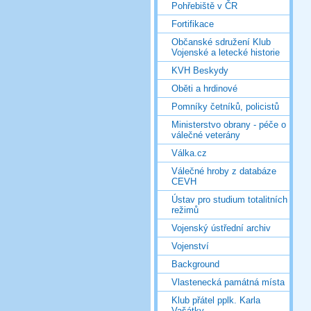
Pohřebiště v ČR
Fortifikace
Občanské sdružení Klub
Vojenské a letecké historie
KVH Beskydy
Oběti a hrdinové
Pomníky četníků, policistů
Ministerstvo obrany - péče o
válečné veterány
Válka.cz
Válečné hroby z databáze
CEVH
Ústav pro studium totalitních
režimů
Vojenský ústřední archiv
Vojenství
Background
Vlastenecká památná místa
Klub přátel pplk. Karla
Vašátky