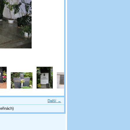
Další →
eřinách)