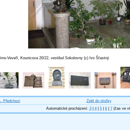
rno-Veveří, Kounicova 20/22, vestibul Sokolovny (c) Ivo Šťastný
← Předchozí
Zpět do složky
Automatické procházení:
3
|
4
|
5
|
6
|
7
(čas ve vt