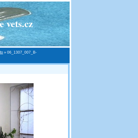
 vets.cz
to
»
06_1307_007_B-