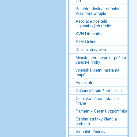
ČR
Pamětní desky - stránky
Vladimíra Štrupla
Asociace nositelů
legionářských tradic
KVH Litobratřice
ATM Online
Dolin history web
Ministerstvo obrany - péče o
válečné hroby
vojenská pietní místa na
mapě
Hloubkaři
Občanské sdružení Lidice
Četnická pátrací stanice
Praha
Památník Čestná vzpomínka
Osobní stránky členů a
partnerů
Virtuální hřbitovy