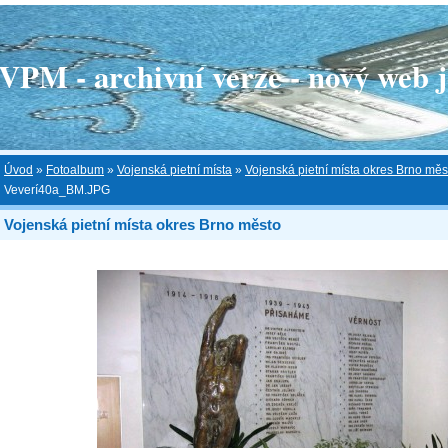
 - archivní verze - nový web je
Úvod
»
Fotoalbum
»
Vojenská pietní místa
»
Vojenská pietní místa okres Brno měs
Veverí40a_BM.JPG
Vojenská pietní místa okres Brno město