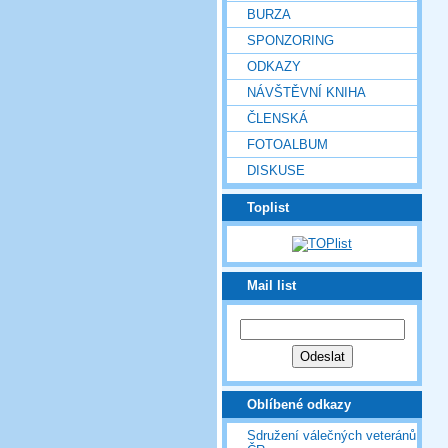
BURZA
SPONZORING
ODKAZY
NÁVŠTĚVNÍ KNIHA
ČLENSKÁ
FOTOALBUM
DISKUSE
Toplist
Mail list
Oblíbené odkazy
Sdružení válečných veteránů